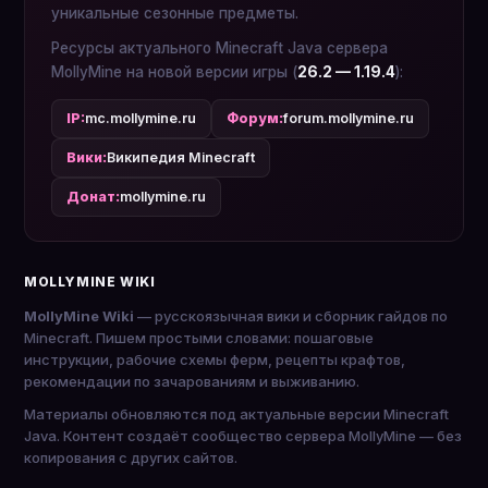
уникальные сезонные предметы.
Ресурсы актуального Minecraft Java сервера
MollyMine на новой версии игры (
26.2 — 1.19.4
):
IP:
mc.mollymine.ru
Форум:
forum.mollymine.ru
Вики:
Википедия Minecraft
Донат:
mollymine.ru
MOLLYMINE WIKI
MollyMine Wiki
— русскоязычная вики и сборник гайдов по
Minecraft. Пишем простыми словами: пошаговые
инструкции, рабочие схемы ферм, рецепты крафтов,
рекомендации по зачарованиям и выживанию.
Материалы обновляются под актуальные версии Minecraft
Java. Контент создаёт сообщество сервера MollyMine — без
копирования с других сайтов.