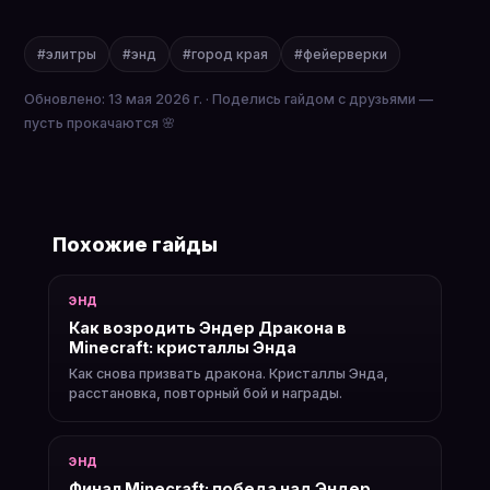
#элитры
#энд
#город края
#фейерверки
Обновлено: 13 мая 2026 г. · Поделись гайдом с друзьями —
пусть прокачаются 🌸
Похожие гайды
ЭНД
Как возродить Эндер Дракона в
Minecraft: кристаллы Энда
Как снова призвать дракона. Кристаллы Энда,
расстановка, повторный бой и награды.
ЭНД
Финал Minecraft: победа над Эндер