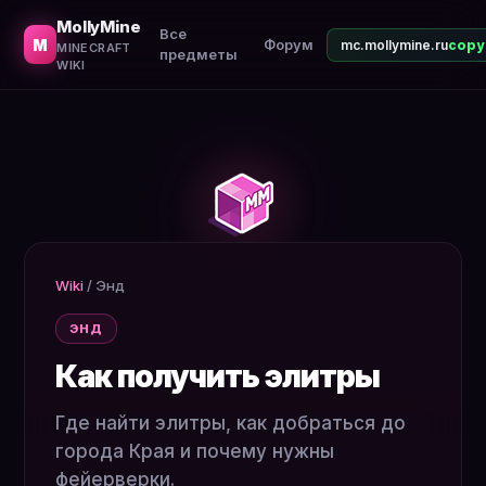
Где найти элитры, как добраться до города Края и по
MollyMine
Все
M
Форум
mc.mollymine.ru
MINECRAFT
предметы
WIKI
Wiki
/
Энд
ЭНД
Как получить элитры
Где найти элитры, как добраться до
города Края и почему нужны
фейерверки.