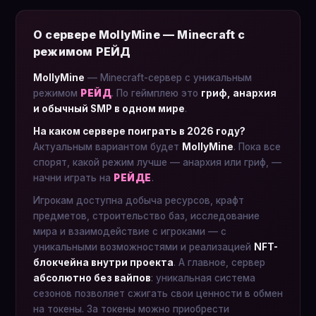
О сервере MollyMine — Minecraft с
режимом РЕЙД
MollyMine
— Minecraft-сервер с уникальным
режимом
РЕЙД
. По геймплею это
гриф, анархия
и обычный SMP в одном мире
.
На каком сервере поиграть в 2026 году?
Актуальным вариантом будет
MollyMine
. Пока все
спорят, какой режим лучше — анархия или гриф, —
начни играть на
РЕЙДЕ
.
Игрокам доступна добыча ресурсов, крафт
предметов, строительство баз, исследование
мира и взаимодействие с игроками — с
уникальными возможностями и реализацией
NFT-
блокчейна внутри проекта
. А главное, сервер
абсолютно без вайпов
: уникальная система
сезонов позволяет сжигать свои ценности в обмен
на токены. За токены можно приобрести