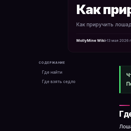
Как при
Как приручить лошад
MollyMine Wiki
13 мая 2026 г
СОДЕРЖАНИЕ
Где найти
Ч
Где взять седло
П
Гд
Лоша