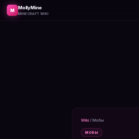
Как приручить лошадь, где найти седло и как выбрать
MollyMine
M
MINECRAFT WIKI
Wiki
/
Мобы
МОБЫ