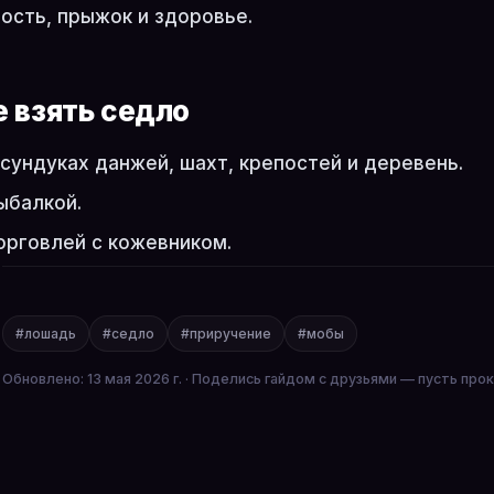
ость, прыжок и здоровье.
е взять седло
 сундуках данжей, шахт, крепостей и деревень.
ыбалкой.
орговлей с кожевником.
#лошадь
#седло
#приручение
#мобы
Обновлено: 13 мая 2026 г. · Поделись гайдом с друзьями — пусть про