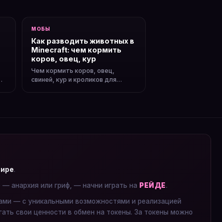
МОБЫ
Как разводить животных в
Minecraft: чем кормить
коров, овец, кур
Чем кормить коров, овец,
свиней, кур и кроликов для
размножения. Как сделать
ферму животных и получать еду.
мире
.
е — анархия или гриф, — начни играть на
РЕЙДЕ
.
ками — с уникальными возможностями и реализацией
гать свои ценности в обмен на токены. За токены можно