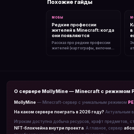
Похожие гайды
МОБЫ
М
Редкие профессии
К
жителей в Minecraft: когда
в
они появляются
е
Рассказ про редкие профессии
Э
жителей (картографы, вилочник).
ат
Где они живут, как они выглядят,
д
какие торговые сделки.
э
Э
О сервере MollyMine — Minecraft с режимом
MollyMine
— Minecraft-сервер с уникальным режимом
Р
На каком сервере поиграть в 2026 году?
Актуальным в
Игрокам доступна добыча ресурсов, крафт предметов, с
NFT-блокчейна внутри проекта
. А главное, сервер
абсо