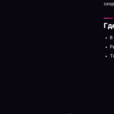
скор
Гд
В
Р
Т