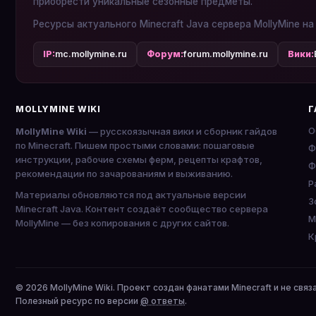
приобрести уникальные сезонные предметы.
Ресурсы актуального Minecraft Java сервера MollyMine на
IP:
mc.mollymine.ru
Форум:
forum.mollymine.ru
Вики:
MOLLYMINE WIKI
Г
О
MollyMine Wiki
— русскоязычная вики и сборник гайдов
по Minecraft. Пишем простыми словами: пошаговые
Ф
инструкции, рабочие схемы ферм, рецепты крафтов,
Ф
рекомендации по зачарованиям и выживанию.
P
Материалы обновляются под актуальные версии
З
Minecraft Java. Контент создаёт сообщество сервера
М
MollyMine — без копирования с других сайтов.
К
© 2026 MollyMine Wiki. Проект создан фанатами Minecraft и не связ
Полезный ресурс по версии
@ ответы
.