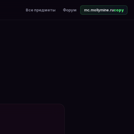
Все предметы
Форум
mc.mollymine.ru