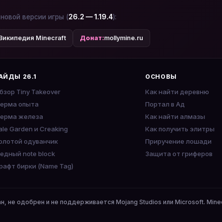
 новой версии игры (
26.2 — 1.19.4
):
Википедия Minecraft
Донат:
mollymine.ru
АЙДЫ 26.1
ОСНОВЫ
бзор Tiny Takeover
Как найти деревню
ерма опыта
Портал в Ад
ерма железа
Как найти алмазы
ale Garden и Creaking
Как получить элитры
олотой одуванчик
Приручение лошади
едный note block
Защита от гриферов
рафт бирки (Name Tag)
ан, не одобрен и не поддерживается Mojang Studios или Microsoft. Mine