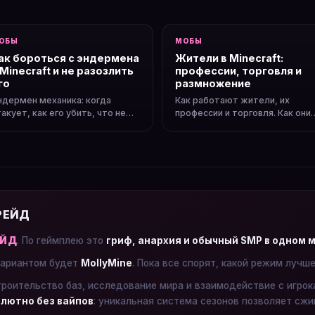
ОБЫ
МОБЫ
ак бороться с эндермена
Жители в Minecraft:
 Minecraft и не разозлить
профессии, торговля и
го
размножение
ндермен механика: когда
Как работают жители, их
акует, как его убить, что не
профессии и торговля. Как они
елать. Как добыть жемчуг
размножаются и чем их
ндера и получить глаза для
кормить. Полезные торговые
нда.
сделки.
 РЕЙД
ЕЙД
. По геймплею это
гриф, анархия и обычный SMP в одном 
ариантом будет
MollyMine
. Пока все спорят, какой режим лучш
троительство баз, исследование мира и взаимодействие с игро
лютно без вайпов
: уникальная система сезонов позволяет сжи