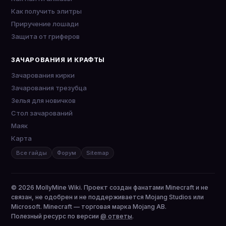
Как получить элитры
Приручение лошади
Защита от гриферов
ЗАЧАРОВАНИЯ И КРАФТЫ
Зачарования кирки
Зачарования трезубца
Зелья для новичков
Стол зачарований
Маяк
Карта
Все гайды
Форум
Sitemap
© 2026 MollyMine Wiki. Проект создан фанатами Minecraft и не
связан, не одобрен и не поддерживается Mojang Studios или
Microsoft. Minecraft — торговая марка Mojang AB.
Полезный ресурс по версии
@ ответы
.