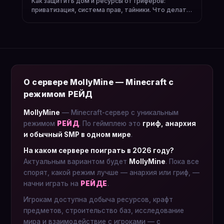
Как защитить дом и ресурсы от гриферов:
приватизация, система прав, тайники. Что делать
если огрифили.
О сервере MollyMine — Minecraft с
режимом РЕЙД
MollyMine
— Minecraft-сервер с уникальным
режимом
РЕЙД
. По геймплею это
гриф, анархия
и обычный SMP в одном мире
.
На каком сервере поиграть в 2026 году?
Актуальным вариантом будет
MollyMine
. Пока все
спорят, какой режим лучше — анархия или гриф, —
начни играть на
РЕЙДЕ
.
Игрокам доступна добыча ресурсов, крафт
предметов, строительство баз, исследование
мира и взаимодействие с игроками — с