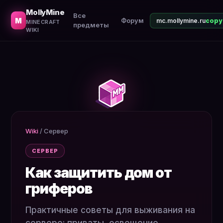
Практичные советы для выживания на сервере: приваты
MollyMine
Все
M
Форум
mc.mollymine.ru
MINECRAFT
предметы
WIKI
Wiki
/
Сервер
СЕРВЕР
Как защитить дом от
гриферов
Практичные советы для выживания на