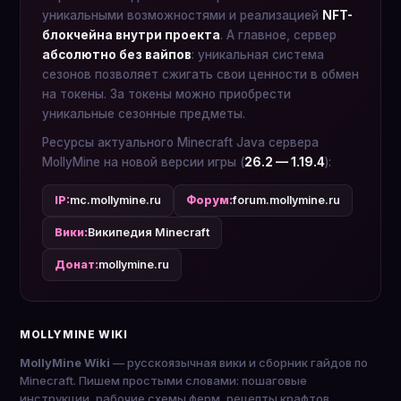
уникальными возможностями и реализацией
NFT-
блокчейна внутри проекта
. А главное, сервер
абсолютно без вайпов
: уникальная система
сезонов позволяет сжигать свои ценности в обмен
на токены. За токены можно приобрести
уникальные сезонные предметы.
Ресурсы актуального Minecraft Java сервера
MollyMine на новой версии игры (
26.2 — 1.19.4
):
IP:
mc.mollymine.ru
Форум:
forum.mollymine.ru
Вики:
Википедия Minecraft
Донат:
mollymine.ru
MOLLYMINE WIKI
MollyMine Wiki
— русскоязычная вики и сборник гайдов по
Minecraft. Пишем простыми словами: пошаговые
инструкции, рабочие схемы ферм, рецепты крафтов,