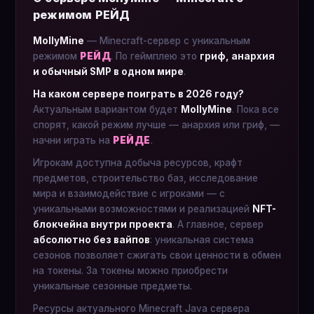
режимом РЕЙД
MollyMine
— Minecraft-сервер с уникальным
режимом
РЕЙД
. По геймплею это
гриф, анархия
и обычный SMP в одном мире
.
На каком сервере поиграть в 2026 году?
Актуальным вариантом будет
MollyMine
. Пока все
спорят, какой режим лучше — анархия или гриф, —
начни играть на
РЕЙДЕ
.
Игрокам доступна добыча ресурсов, крафт
предметов, строительство баз, исследование
мира и взаимодействие с игроками — с
уникальными возможностями и реализацией
NFT-
блокчейна внутри проекта
. А главное, сервер
абсолютно без вайпов
: уникальная система
сезонов позволяет сжигать свои ценности в обмен
на токены. За токены можно приобрести
уникальные сезонные предметы.
Ресурсы актуального Minecraft Java сервера