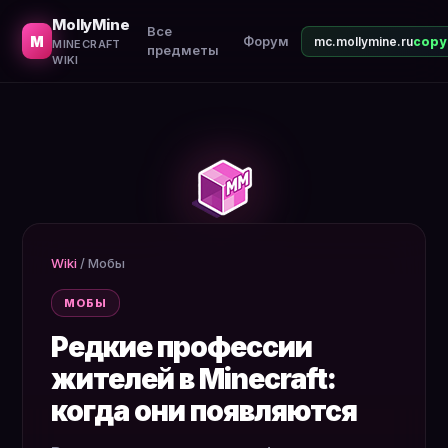
Рассказ про редкие профессии жителей (картографы, ви
MollyMine
Все
M
Форум
mc.mollymine.ru
MINECRAFT
предметы
WIKI
Wiki
/
Мобы
МОБЫ
Редкие профессии
жителей в Minecraft:
когда они появляются