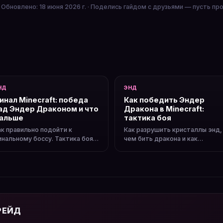
Обновлено: 18 июня 2026 г. · Поделись гайдом с друзьями — пусть пр
НД
ЭНД
инал Minecraft: победа
Как победить Эндер
ад Эндер Драконом и что
Дракона в Minecraft:
альше
тактика боя
ак правильно подойти к
Как разрушить кристаллы энд,
инальному боссу. Тактика боя с
чем бить дракона и как
раконом. Что происходит
подготовиться к битве. Что
осле победы.
дают за победу над драконом.
 РЕЙД