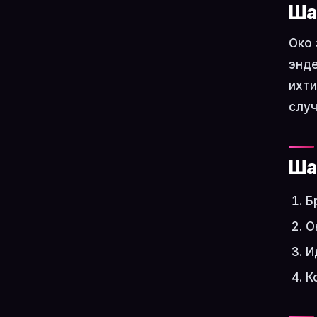
Ша
Око 
энде
ихти
случ
Ша
Б
О
И
К