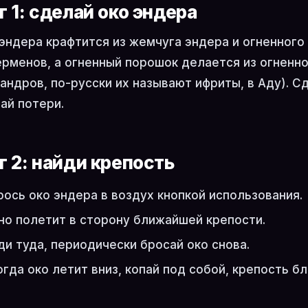
г 1: сделай око эндера
эндера крафтится из жемчуга эндера и огненного
рменов, а огненный порошок делается из огненно
андров, по-русски их называют ифриты, в Аду). Сд
ай потери.
г 2: найди крепость
рось око эндера в воздух кнопкой использования.
но полетит в сторону ближайшей крепости.
ди туда, периодически бросай око снова.
огда око летит вниз, копай под собой, крепость бл