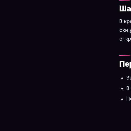
Ша
В кр
оки 
откр
Пе
З
В
П