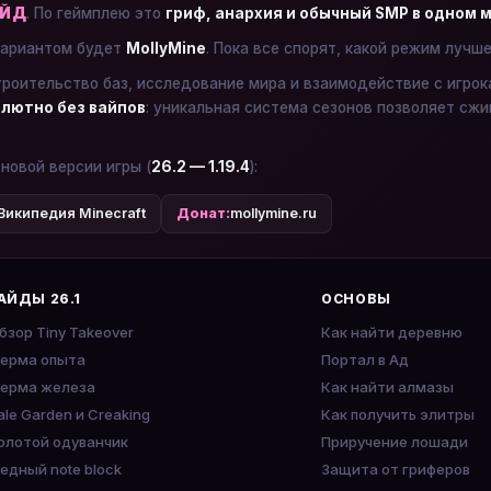
ЕЙД
. По геймплею это
гриф, анархия и обычный SMP в одном 
ариантом будет
MollyMine
. Пока все спорят, какой режим лучш
троительство баз, исследование мира и взаимодействие с игро
лютно без вайпов
: уникальная система сезонов позволяет сжи
 новой версии игры (
26.2 — 1.19.4
):
Википедия Minecraft
Донат:
mollymine.ru
АЙДЫ 26.1
ОСНОВЫ
бзор Tiny Takeover
Как найти деревню
ерма опыта
Портал в Ад
ерма железа
Как найти алмазы
ale Garden и Creaking
Как получить элитры
олотой одуванчик
Приручение лошади
едный note block
Защита от гриферов