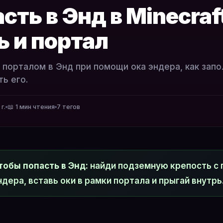
сть в Энд в Minecraf
ь и портал
с порталом в Энд при помощи ока эндера, как зап
ь его.
г.
📖 1 мин чтения
7 тегов
тобы попасть в Энд:
найди подземную крепость с 
ндера, вставь оки в рамки портала и прыгай внутрь