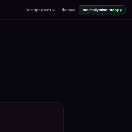
Все предметы
Форум
mc.mollymine.ru