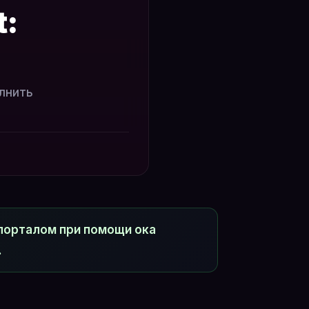
t:
олнить
порталом при помощи ока
.