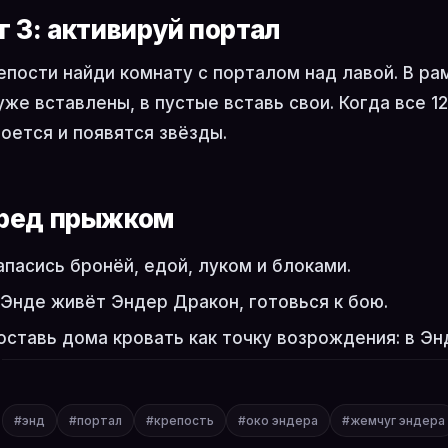
г 3: активируй портал
епости найди комнату с порталом над лавой. В ра
уже вставлены, в пустые вставь свои. Когда все 1
оется и появятся звёзды.
ред прыжком
апасись бронёй, едой, луком и блоками.
 Энде живёт Эндер Дракон, готовься к бою.
оставь дома кровать как точку возрождения: в Эн
#энд
#портал
#крепость
#око эндера
#жемчуг эндера