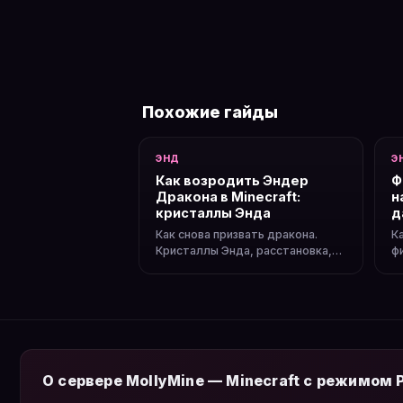
Похожие гайды
ЭНД
Э
Как возродить Эндер
Ф
Дракона в Minecraft:
н
кристаллы Энда
д
Как снова призвать дракона.
К
Кристаллы Энда, расстановка,
ф
повторный бой и награды.
д
п
О сервере MollyMine — Minecraft с режимом