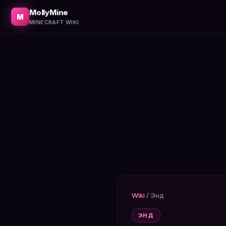
Как найти крепость с порталом в Энд при помощи ока э
MollyMine
M
MINECRAFT WIKI
Wiki
/
Энд
ЭНД