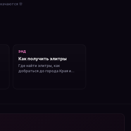
окачаются 🌸
ЭНД
Как получить элитры
Где найти элитры, как
добраться до города Края и
почему нужны фейерверки.