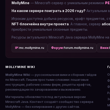
MollyMine
— Minecraft-сервер с уникальным режимом
Р
На каком сервере поиграть в 2026 году?
Актуальным в
Игрокам доступна добыча ресурсов, крафт предметов, с
NFT-блокчейна внутри проекта
. А главное, сервер
абсо
приобрести уникальные сезонные предметы.
Ресурсы актуального Minecraft Java сервера MollyMine на
IP:
mc.mollymine.ru
Форум:
forum.mollymine.ru
Вики:
MOLLYMINE WIKI
Г
О
MollyMine Wiki
— русскоязычная вики и сборник гайдов
по Minecraft. Пишем простыми словами: пошаговые
Ф
инструкции, рабочие схемы ферм, рецепты крафтов,
Ф
рекомендации по зачарованиям и выживанию.
P
Материалы обновляются под актуальные версии
З
Minecraft Java. Контент создаёт сообщество сервера
М
MollyMine — без копирования с других сайтов.