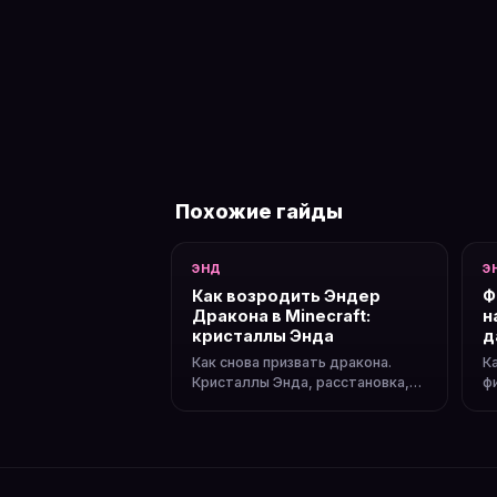
Похожие гайды
ЭНД
Э
Как возродить Эндер
Ф
Дракона в Minecraft:
н
кристаллы Энда
д
Как снова призвать дракона.
К
Кристаллы Энда, расстановка,
ф
повторный бой и награды.
д
п