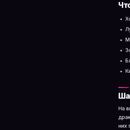
Чт
Х
Л
М
З
Б
К
Ша
На в
драк
них 