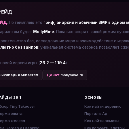
 РЕЙД
ЕЙД
. По геймплею это
гриф, анархия и обычный SMP в одном 
ариантом будет
MollyMine
. Пока все спорят, какой режим лучш
троительство баз, исследование мира и взаимодействие с игро
лютно без вайпов
: уникальная система сезонов позволяет сжи
 новой версии игры (
26.2 — 1.19.4
):
Википедия Minecraft
Донат:
mollymine.ru
АЙДЫ 26.1
ОСНОВЫ
бзор Tiny Takeover
Как найти деревню
ерма опыта
Портал в Ад
ерма железа
Как найти алмазы
ale Garden и Creaking
Как получить элитры