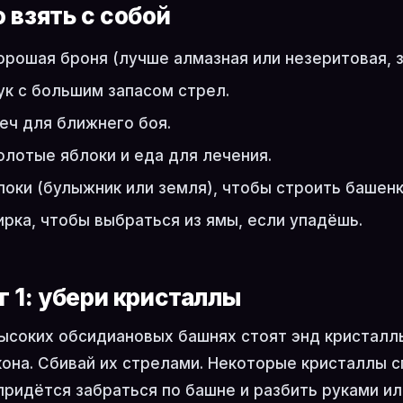
о взять с собой
орошая броня (лучше алмазная или незеритовая, з
ук с большим запасом стрел.
еч для ближнего боя.
олотые яблоки и еда для лечения.
локи (булыжник или земля), чтобы строить башенк
ирка, чтобы выбраться из ямы, если упадёшь.
г 1: убери кристаллы
ысоких обсидиановых башнях стоят энд кристаллы
она. Сбивай их стрелами. Некоторые кристаллы с
придётся забраться по башне и разбить руками ил