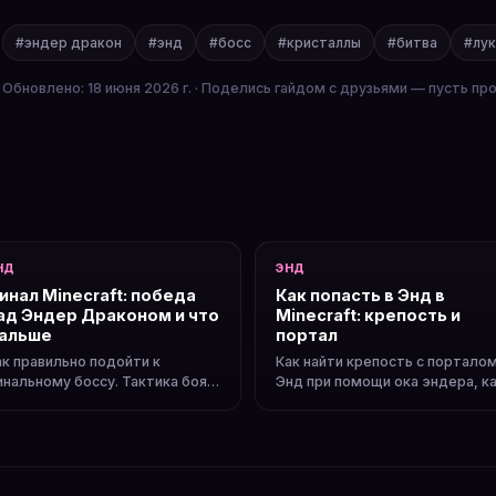
#эндер дракон
#энд
#босс
#кристаллы
#битва
#лук
Обновлено: 18 июня 2026 г. · Поделись гайдом с друзьями — пусть пр
НД
ЭНД
инал Minecraft: победа
Как попасть в Энд в
ад Эндер Драконом и что
Minecraft: крепость и
альше
портал
ак правильно подойти к
Как найти крепость с порталом
инальному боссу. Тактика боя с
Энд при помощи ока эндера, к
раконом. Что происходит
заполнить портал и
осле победы.
активировать его.