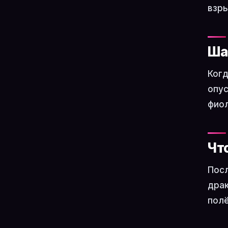
взры
Ша
Когд
опус
фиол
Чт
Посл
драк
полё