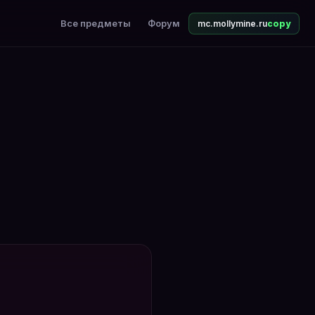
ом.
Все предметы
Форум
mc.mollymine.ru