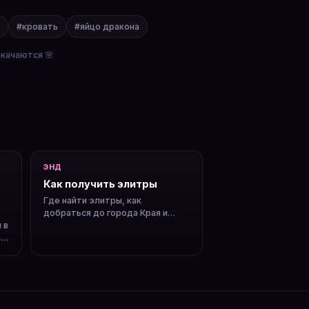
#кровать
#яйцо дракона
окачаются 🌸
ЭНД
Как получить элитры
Где найти элитры, как
добраться до города Края и
 в
почему нужны фейерверки.
ак