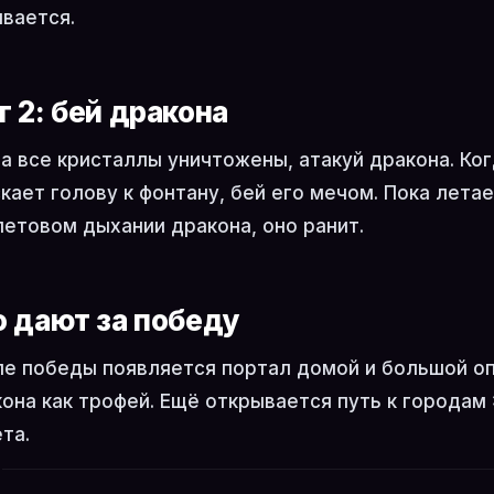
вается.
г 2: бей дракона
а все кристаллы уничтожены, атакуй дракона. Ког
кает голову к фонтану, бей его мечом. Пока летает
етовом дыхании дракона, оно ранит.
о дают за победу
е победы появляется портал домой и большой оп
она как трофей. Ещё открывается путь к городам
та.