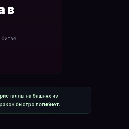
а в
 битве.
ристаллы на башнях из
дракон быстро погибнет.