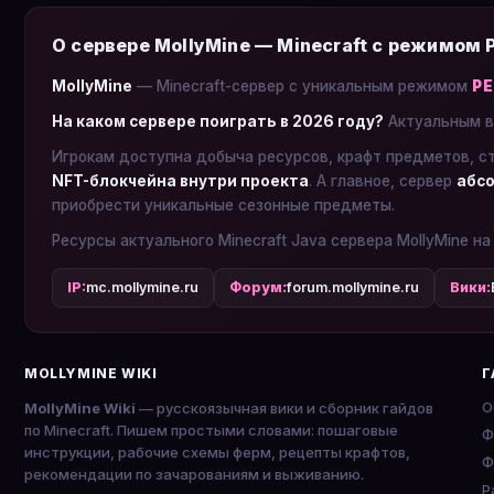
О сервере MollyMine — Minecraft с режимом
MollyMine
— Minecraft-сервер с уникальным режимом
Р
На каком сервере поиграть в 2026 году?
Актуальным в
Игрокам доступна добыча ресурсов, крафт предметов, с
NFT-блокчейна внутри проекта
. А главное, сервер
абсо
приобрести уникальные сезонные предметы.
Ресурсы актуального Minecraft Java сервера MollyMine на
IP:
mc.mollymine.ru
Форум:
forum.mollymine.ru
Вики:
MOLLYMINE WIKI
Г
О
MollyMine Wiki
— русскоязычная вики и сборник гайдов
по Minecraft. Пишем простыми словами: пошаговые
Ф
инструкции, рабочие схемы ферм, рецепты крафтов,
Ф
рекомендации по зачарованиям и выживанию.
P