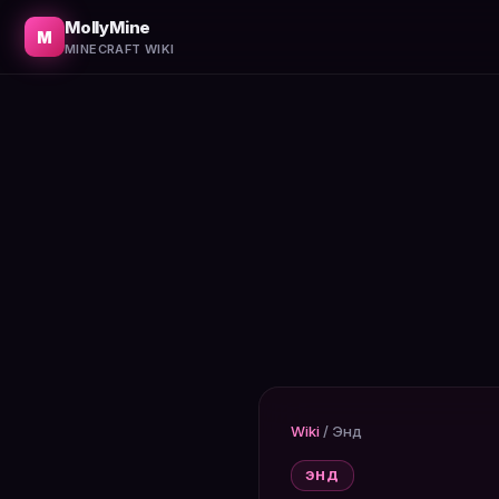
Как разрушить кристаллы энд, чем бить дракона и как 
MollyMine
M
MINECRAFT WIKI
Wiki
/
Энд
ЭНД