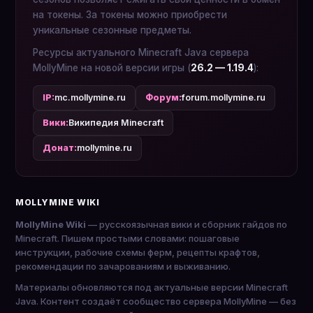
на токены. За токены можно приобрести
уникальные сезонные предметы.
Ресурсы актуального Minecraft Java сервера
MollyMine на новой версии игры (
26.2 — 1.19.4
):
IP:
mc.mollymine.ru
Форум:
forum.mollymine.ru
Вики:
Википедия Minecraft
Донат:
mollymine.ru
MOLLYMINE WIKI
MollyMine Wiki
— русскоязычная вики и сборник гайдов по
Minecraft. Пишем простыми словами: пошаговые
инструкции, рабочие схемы ферм, рецепты крафтов,
рекомендации по зачарованиям и выживанию.
Материалы обновляются под актуальные версии Minecraft
Java. Контент создаёт сообщество сервера MollyMine — без