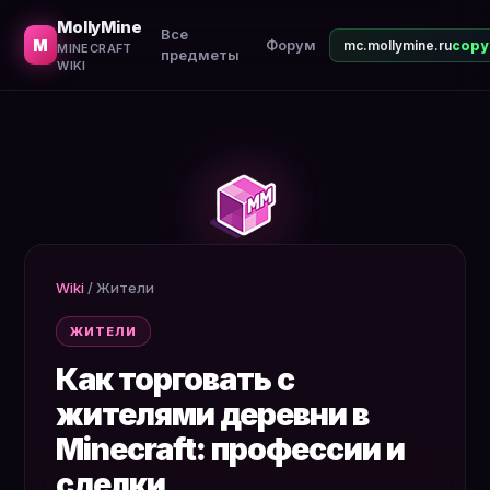
Как обмениваться с жителями. Профессии, изумруды, л
MollyMine
Все
M
Форум
mc.mollymine.ru
MINECRAFT
предметы
WIKI
Wiki
/
Жители
ЖИТЕЛИ
Как торговать с
жителями деревни в
Minecraft: профессии и
сделки