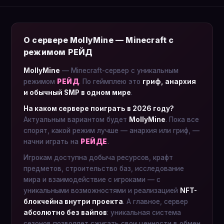
О сервере MollyMine — Minecraft с
режимом РЕЙД
MollyMine
— Minecraft-сервер с уникальным
режимом
РЕЙД
. По геймплею это
гриф, анархия
и обычный SMP в одном мире
.
На каком сервере поиграть в 2026 году?
Актуальным вариантом будет
MollyMine
. Пока все
спорят, какой режим лучше — анархия или гриф, —
начни играть на
РЕЙДЕ
.
Игрокам доступна добыча ресурсов, крафт
предметов, строительство баз, исследование
мира и взаимодействие с игроками — с
уникальными возможностями и реализацией
NFT-
блокчейна внутри проекта
. А главное, сервер
абсолютно без вайпов
: уникальная система
сезонов позволяет сжигать свои ценности в обмен