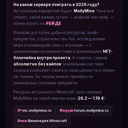
На каком сервере поиграть в 2026 году?
Актуальным вариантом будет
MollyMine
. Пока все
спорят, какой режим лучше — анархия или гриф, —
начни играть на
РЕЙДЕ
.
Игрокам доступна добыча ресурсов, крафт
предметов, строительство баз, исследование
мира и взаимодействие с игроками — с
уникальными возможностями и реализацией
NFT-
блокчейна внутри проекта
. А главное, сервер
абсолютно без вайпов
: уникальная система
сезонов позволяет сжигать свои ценности в обмен
на токены. За токены можно приобрести
уникальные сезонные предметы.
Ресурсы актуального Minecraft Java сервера
MollyMine на новой версии игры (
26.2 — 1.19.4
):
IP:
mc.mollymine.ru
Форум:
forum.mollymine.ru
Вики:
Википедия Minecraft