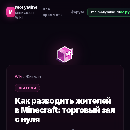
Как заставить жителей размножаться. Кровати, еда, ус
MollyMine
Все
M
Форум
mc.mollymine.ru
MINECRAFT
предметы
WIKI
Wiki
/
Жители
ЖИТЕЛИ
Как разводить жителей
в Minecraft: торговый зал
с нуля