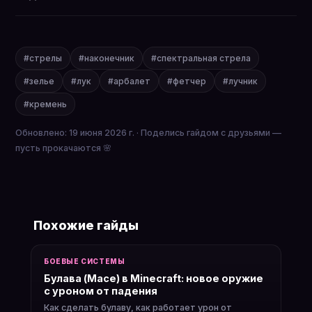
#стрелы
#наконечник
#спектральная стрела
#зелье
#лук
#арбалет
#фетчер
#лучник
#кремень
Обновлено: 19 июня 2026 г. · Поделись гайдом с друзьями —
пусть прокачаются 🌸
Похожие гайды
БОЕВЫЕ СИСТЕМЫ
Булава (Mace) в Minecraft: новое оружие
с уроном от падения
Как сделать булаву, как работает урон от