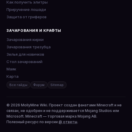
Как получить элитры
Приручение лошади
Защита от гриферов
ЗАЧАРОВАНИЯ И КРАФТЫ
Зачарования кирки
Зачарования трезубца
Зелья для новичков
Стол зачарований
Маяк
Карта
Все гайды
Форум
Sitemap
© 2026 MollyMine Wiki. Проект создан фанатами Minecraft и не
связан, не одобрен и не поддерживается Mojang Studios или
Microsoft. Minecraft — торговая марка Mojang AB.
Полезный ресурс по версии
@ ответы
.