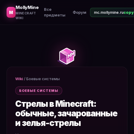
Как делать стрелы, спектральные и наконечники с зель
MollyMine
Все
M
Форум
mc.mollymine.ru
MINECRAFT
предметы
WIKI
Wiki
/
Боевые системы
БОЕВЫЕ СИСТЕМЫ
Стрелы в Minecraft:
обычные, зачарованные
и зелья-стрелы