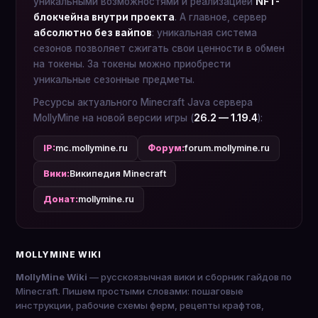
уникальными возможностями и реализацией
NFT-
блокчейна внутри проекта
. А главное, сервер
абсолютно без вайпов
: уникальная система
сезонов позволяет сжигать свои ценности в обмен
на токены. За токены можно приобрести
уникальные сезонные предметы.
Ресурсы актуального Minecraft Java сервера
MollyMine на новой версии игры (
26.2 — 1.19.4
):
IP:
mc.mollymine.ru
Форум:
forum.mollymine.ru
Вики:
Википедия Minecraft
Донат:
mollymine.ru
MOLLYMINE WIKI
MollyMine Wiki
— русскоязычная вики и сборник гайдов по
Minecraft. Пишем простыми словами: пошаговые
инструкции, рабочие схемы ферм, рецепты крафтов,