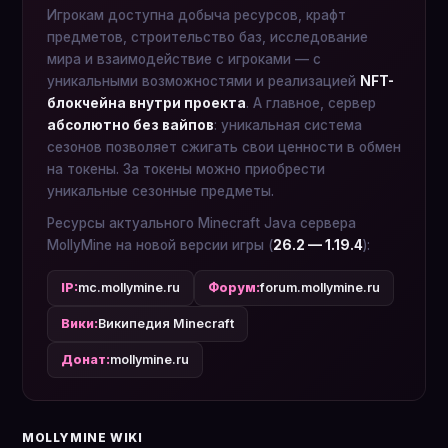
Игрокам доступна добыча ресурсов, крафт
предметов, строительство баз, исследование
мира и взаимодействие с игроками — с
уникальными возможностями и реализацией
NFT-
блокчейна внутри проекта
. А главное, сервер
абсолютно без вайпов
: уникальная система
сезонов позволяет сжигать свои ценности в обмен
на токены. За токены можно приобрести
уникальные сезонные предметы.
Ресурсы актуального Minecraft Java сервера
MollyMine на новой версии игры (
26.2 — 1.19.4
):
IP:
mc.mollymine.ru
Форум:
forum.mollymine.ru
Вики:
Википедия Minecraft
Донат:
mollymine.ru
MOLLYMINE WIKI