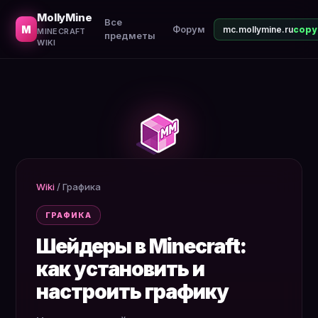
Что такое шейдеры, какие есть, как установить. Требов
MollyMine
Все
M
Форум
mc.mollymine.ru
MINECRAFT
предметы
WIKI
Wiki
/
Графика
ГРАФИКА
Шейдеры в Minecraft:
как установить и
настроить графику