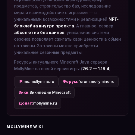
предметов, строительство баз, исследование
мира и взаимодействие с игроками — с
уникальными возможностями и реализацией
NFT-
блокчейна внутри проекта
. А главное, сервер
абсолютно без вайпов
: уникальная система
сезонов позволяет сжигать свои ценности в обмен
на токены. За токены можно приобрести
уникальные сезонные предметы.
Ресурсы актуального Minecraft Java сервера
MollyMine на новой версии игры (
26.2 — 1.19.4
):
IP:
mc.mollymine.ru
Форум:
forum.mollymine.ru
Вики:
Википедия Minecraft
Донат:
mollymine.ru
MOLLYMINE WIKI