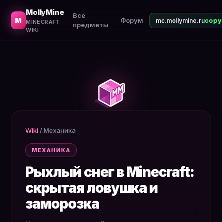
Что такое рыхлый снег, как его собрать котлом. Ловуш
MollyMine
Все
M
Форум
mc.mollymine.ru
MINECRAFT
предметы
WIKI
Wiki
/
Механика
МЕХАНИКА
Рыхлый снег в Minecraft:
скрытая ловушка и
заморозка