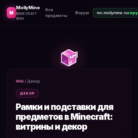
Как сделать рамку и подставку для брони. Показ пред
MollyMine
Все
M
Форум
mc.mollymine.ru
MINECRAFT
предметы
WIKI
Wiki
/
Декор
ДЕКОР
Рамки и подставки для
предметов в Minecraft:
витрины и декор