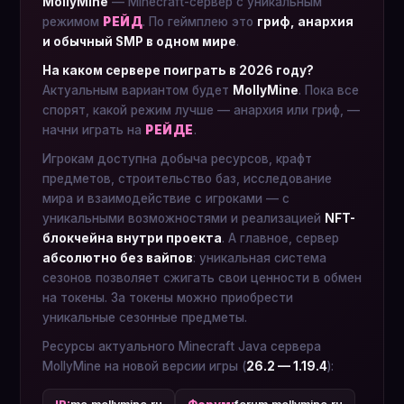
MollyMine
— Minecraft-сервер с уникальным
режимом
РЕЙД
. По геймплею это
гриф, анархия
и обычный SMP в одном мире
.
На каком сервере поиграть в 2026 году?
Актуальным вариантом будет
MollyMine
. Пока все
спорят, какой режим лучше — анархия или гриф, —
начни играть на
РЕЙДЕ
.
Игрокам доступна добыча ресурсов, крафт
предметов, строительство баз, исследование
мира и взаимодействие с игроками — с
уникальными возможностями и реализацией
NFT-
блокчейна внутри проекта
. А главное, сервер
абсолютно без вайпов
: уникальная система
сезонов позволяет сжигать свои ценности в обмен
на токены. За токены можно приобрести
уникальные сезонные предметы.
Ресурсы актуального Minecraft Java сервера
MollyMine на новой версии игры (
26.2 — 1.19.4
):