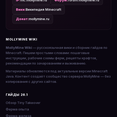
IP:
mc.mollymine.ru
Форум:
forum.mollymine.ru
Вики:
Википедия Minecraft
Донат:
mollymine.ru
MOLLYMINE WIKI
MollyMine Wiki
— русскоязычная вики и сборник гайдов по
Minecraft. Пишем простыми словами: пошаговые
инструкции, рабочие схемы ферм, рецепты крафтов,
рекомендации по зачарованиям и выживанию.
Материалы обновляются под актуальные версии Minecraft
Java. Контент создаёт сообщество сервера MollyMine — без
копирования с других сайтов.
ГАЙДЫ 26.1
Обзор Tiny Takeover
Ферма опыта
Ферма железа