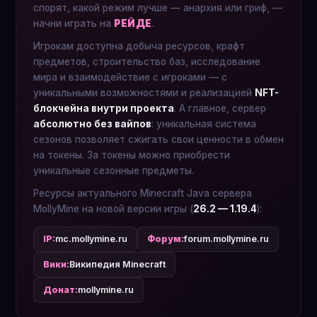
спорят, какой режим лучше — анархия или гриф, —
начни играть на
РЕЙДЕ
.
Игрокам доступна добыча ресурсов, крафт
предметов, строительство баз, исследование
мира и взаимодействие с игроками — с
уникальными возможностями и реализацией
NFT-
блокчейна внутри проекта
. А главное, сервер
абсолютно без вайпов
: уникальная система
сезонов позволяет сжигать свои ценности в обмен
на токены. За токены можно приобрести
уникальные сезонные предметы.
Ресурсы актуального Minecraft Java сервера
MollyMine на новой версии игры (
26.2 — 1.19.4
):
IP:
mc.mollymine.ru
Форум:
forum.mollymine.ru
Вики:
Википедия Minecraft
Донат:
mollymine.ru