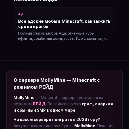
АД
Все адские мобы в Minecraft: как выжить
среди врагов
Полный список мобов Ада: огненные кубы,
ифриты, зомби-пигдоны, гасты. Где спавнятся, что
дропают, как их избежать.
О сервере MollyMine — Minecraft с
режимом РЕЙД
MollyMine
— Minecraft-сервер с уникальным
режимом
РЕЙД
. По геймплею это
гриф, анархия
и обычный SMP в одном мире
.
На каком сервере поиграть в 2026 году?
Актуальным вариантом будет
MollyMine
. Пока все