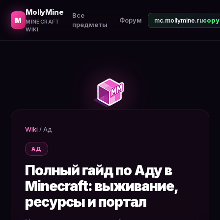
Как подготовиться к Аду, что взять с собой, как защит
MollyMine
Все
M
Форум
mc.mollymine.ru
MINECRAFT
предметы
WIKI
Wiki
/
Ад
АД
Полный гайд по Аду в
Minecraft: выживание,
ресурсы и портал