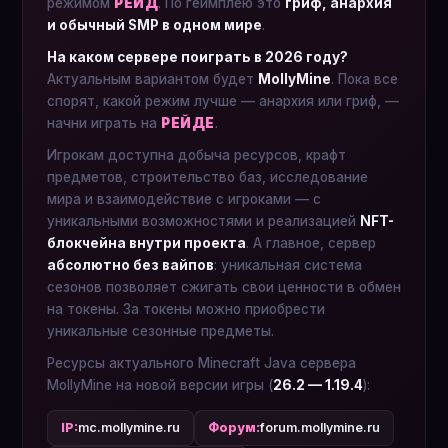
режимом
РЕЙД
. По геймплею это
гриф, анархия
и обычный SMP в одном мире
.
На каком сервере поиграть в 2026 году?
Актуальным вариантом будет
MollyMine
. Пока все
спорят, какой режим лучше — анархия или гриф, —
начни играть на
РЕЙДЕ
.
Игрокам доступна добыча ресурсов, крафт
предметов, строительство баз, исследование
мира и взаимодействие с игроками — с
уникальными возможностями и реализацией
NFT-
блокчейна внутри проекта
. А главное, сервер
абсолютно без вайпов
: уникальная система
сезонов позволяет сжигать свои ценности в обмен
на токены. За токены можно приобрести
уникальные сезонные предметы.
Ресурсы актуального Minecraft Java сервера
MollyMine на новой версии игры (
26.2 — 1.19.4
):
IP:
mc.mollymine.ru
Форум:
forum.mollymine.ru