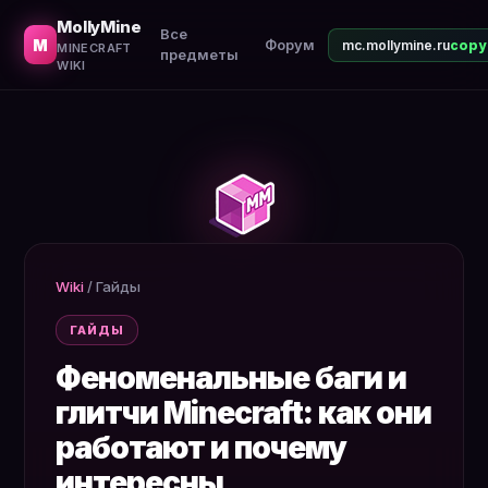
Описание известных багов. Как они работают. Почему 
MollyMine
Все
M
Форум
mc.mollymine.ru
MINECRAFT
предметы
WIKI
Wiki
/
Гайды
ГАЙДЫ
Феноменальные баги и
глитчи Minecraft: как они
работают и почему
интересны