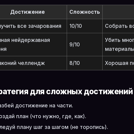
Достижение
Сложность
учить все зачарования
10/10
Собрать вс
лная нейдержавная
Убить мног
9/10
оня
материал
аконий челлендж
8/10
Хорошая п
ратегия для сложных достижений
азбей достижение на части.
оздай план (что нужно, где, как).
ледуй плану шаг за шагом (не торопись).