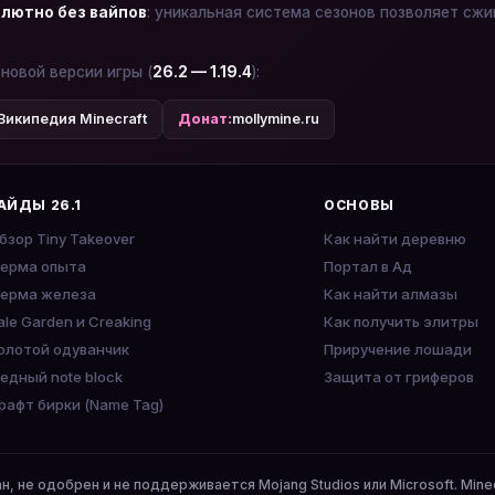
лютно без вайпов
: уникальная система сезонов позволяет сжи
 новой версии игры (
26.2 — 1.19.4
):
Википедия Minecraft
Донат:
mollymine.ru
АЙДЫ 26.1
ОСНОВЫ
бзор Tiny Takeover
Как найти деревню
ерма опыта
Портал в Ад
ерма железа
Как найти алмазы
ale Garden и Creaking
Как получить элитры
олотой одуванчик
Приручение лошади
едный note block
Защита от гриферов
рафт бирки (Name Tag)
ан, не одобрен и не поддерживается Mojang Studios или Microsoft. Mine