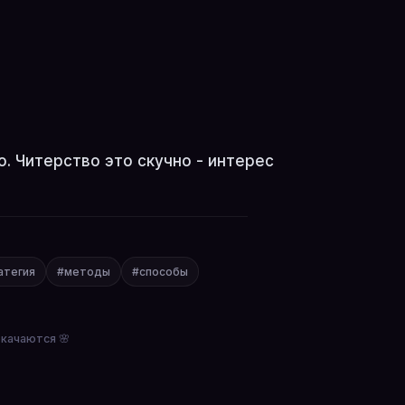
. Читерство это скучно - интерес
атегия
#методы
#способы
окачаются 🌸