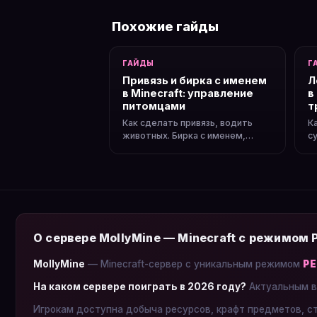
Похожие гайды
ГАЙДЫ
Г
Привязь и бирка с именем
Л
в Minecraft: управление
в
питомцами
т
Как сделать привязь, водить
К
животных. Бирка с именем,
с
защита моба от исчезновения,
г
секреты.
с
О сервере MollyMine — Minecraft с режимом
MollyMine
— Minecraft-сервер с уникальным режимом
Р
На каком сервере поиграть в 2026 году?
Актуальным в
Игрокам доступна добыча ресурсов, крафт предметов, с