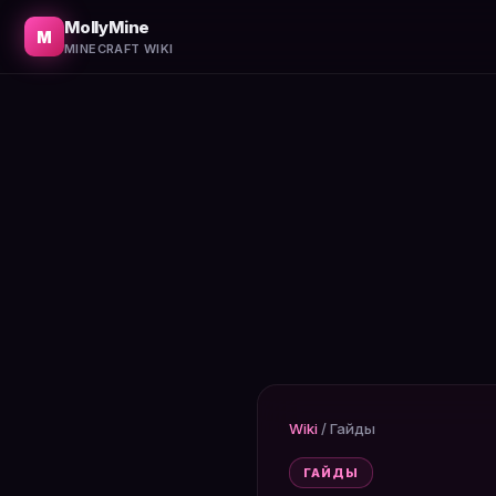
Как честно получить сложные достижения. Легальные с
MollyMine
M
MINECRAFT WIKI
Wiki
/
Гайды
ГАЙДЫ