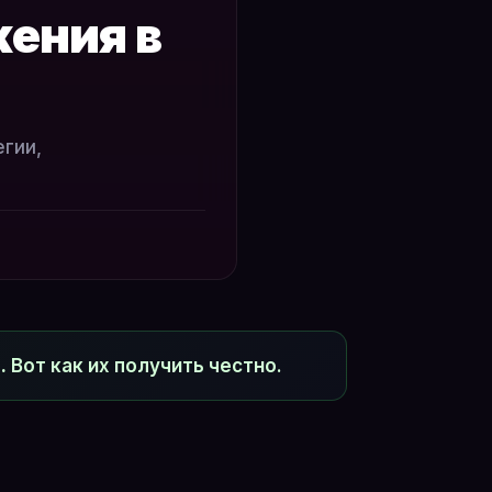
жения в
гии,
.
Вот как их получить честно.