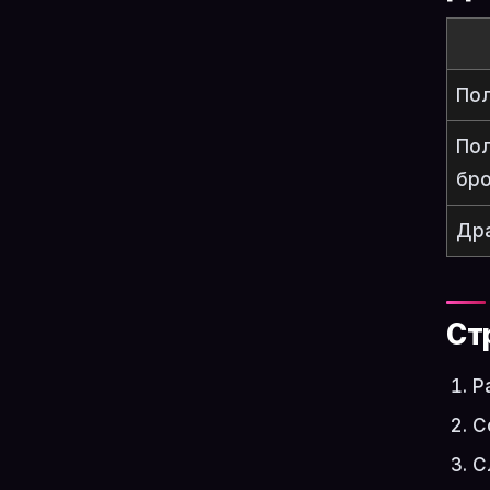
Пол
По
бр
Др
Ст
Р
С
С