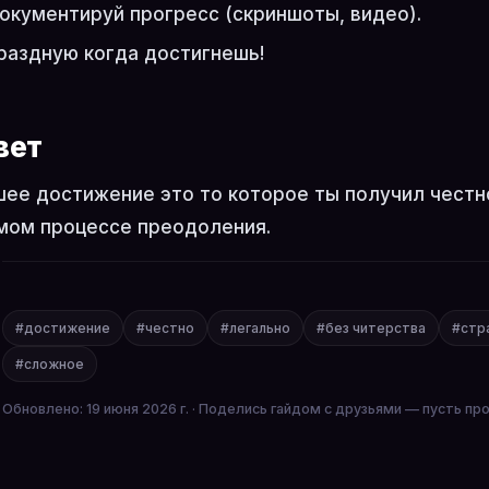
окументируй прогресс (скриншоты, видео).
раздную когда достигнешь!
вет
ее достижение это то которое ты получил честно
мом процессе преодоления.
#достижение
#честно
#легально
#без читерства
#стр
#сложное
Обновлено: 19 июня 2026 г. · Поделись гайдом с друзьями — пусть пр