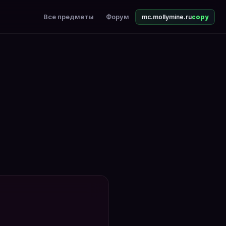
Все предметы
Форум
mc.mollymine.ru