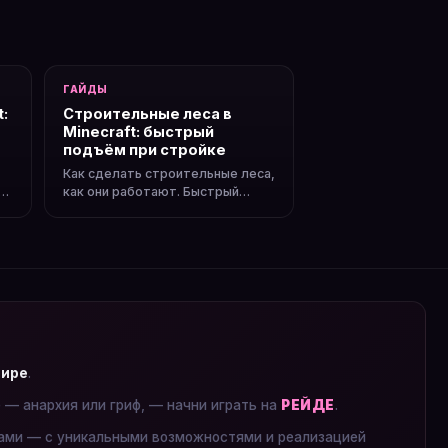
ГАЙДЫ
t:
Строительные леса в
Minecraft: быстрый
подъём при стройке
Как сделать строительные леса,
в
как они работают. Быстрый
подъём, спуск, разборка.
мире
.
е — анархия или гриф, — начни играть на
РЕЙДЕ
.
ками — с уникальными возможностями и реализацией