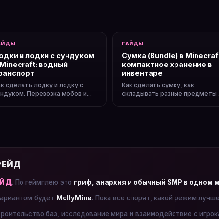
АЙДЫ
ГАЙДЫ
одки и лодки с сундуком
Сумка (Bundle) в Minecraf
 Minecraft: водный
компактное хранение в
ранспорт
инвентаре
ак сделать лодку и лодку с
Как сделать сумку, как
ундуком. Перевозка мобов и
складывать разные предметы 
рузов, ледяные дороги,
один слот. Экономия места в
корость.
инвентаре.
 РЕЙД
ЕЙД
. По геймплею это
гриф, анархия и обычный SMP в одном 
ариантом будет
MollyMine
. Пока все спорят, какой режим лучш
троительство баз, исследование мира и взаимодействие с игро