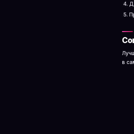
Д
П
Со
Лучш
в са