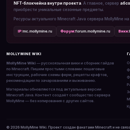
NFT-блокчейна внутри проекта
. А главное, сервер
абсо
приобрести уникальные сезонные предметы.
Ресурсы актуального Minecraft Java сервера MollyMine на
IP:
mc.mollymine.ru
Форум:
forum.mollymine.ru
Вики:
MOLLYMINE WIKI
Г
О
MollyMine Wiki
— русскоязычная вики и сборник гайдов
по Minecraft. Пишем простыми словами: пошаговые
Ф
инструкции, рабочие схемы ферм, рецепты крафтов,
Ф
рекомендации по зачарованиям и выживанию.
P
Материалы обновляются под актуальные версии
З
Minecraft Java. Контент создаёт сообщество сервера
М
MollyMine — без копирования с других сайтов.
К
© 2026 MollyMine Wiki. Проект создан фанатами Minecraft и не связ