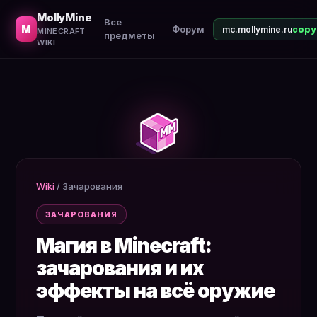
Полный справочник зачарований: что даёт каждое, как
MollyMine
Все
M
Форум
mc.mollymine.ru
MINECRAFT
предметы
WIKI
Wiki
/
Зачарования
ЗАЧАРОВАНИЯ
Магия в Minecraft:
зачарования и их
эффекты на всё оружие