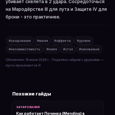
убивает скелета в 2 удара. Сосредоточься
на Мародёрстве III для лута и Защите IV для
брони - это практичнее.
#зачарования
#магия
#эффекты
#уровни
#несовместимость
#книги
#стол
#наковальня
Обновлено: 19 июня 2026 г. · Поделись гайдом с друзьями —
пусть прокачаются 🌸
Похожие гайды
ЗАЧАРОВАНИЯ
Как работает Починка (Mending) в