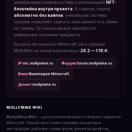
уникальными возможностями и реализацией
NFT-
блокчейна внутри проекта
. А главное, сервер
абсолютно без вайпов
: уникальная система
сезонов позволяет сжигать свои ценности в обмен
на токены. За токены можно приобрести
уникальные сезонные предметы.
Ресурсы актуального Minecraft Java сервера
MollyMine на новой версии игры (
26.2 — 1.19.4
):
IP:
mc.mollymine.ru
Форум:
forum.mollymine.ru
Вики:
Википедия Minecraft
Донат:
mollymine.ru
MOLLYMINE WIKI
MollyMine Wiki
— русскоязычная вики и сборник гайдов по
Minecraft. Пишем простыми словами: пошаговые
инструкции, рабочие схемы ферм, рецепты крафтов,