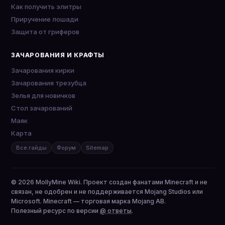
Как получить элитры
Приручение лошади
Защита от гриферов
ЗАЧАРОВАНИЯ И КРАФТЫ
Зачарования кирки
Зачарования трезубца
Зелья для новичков
Стол зачарований
Маяк
Карта
Все гайды
Форум
Sitemap
© 2026 MollyMine Wiki. Проект создан фанатами Minecraft и не
связан, не одобрен и не поддерживается Mojang Studios или
Microsoft. Minecraft — торговая марка Mojang AB.
Полезный ресурс по версии
@ ответы
.