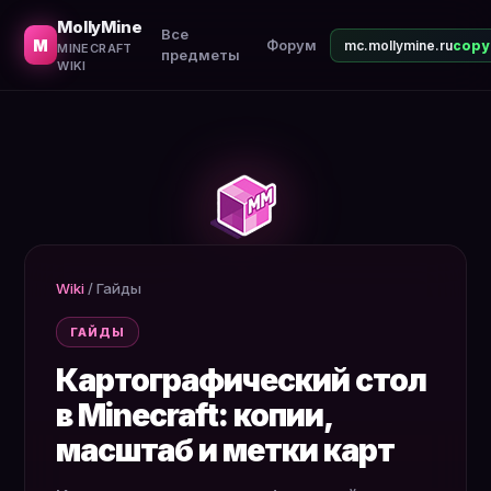
Как сделать картографический стол, копировать карты
MollyMine
Все
M
Форум
mc.mollymine.ru
MINECRAFT
предметы
WIKI
Wiki
/
Гайды
ГАЙДЫ
Картографический стол
в Minecraft: копии,
масштаб и метки карт