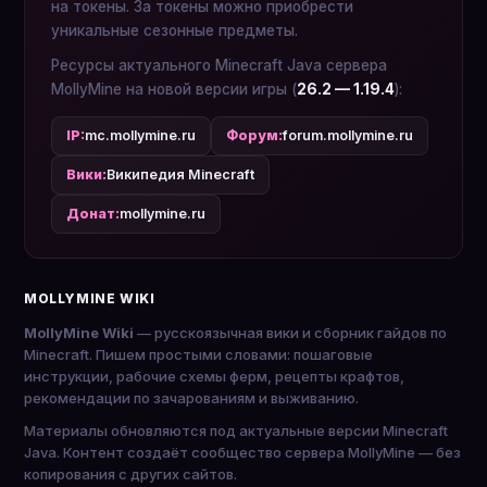
на токены. За токены можно приобрести
уникальные сезонные предметы.
Ресурсы актуального Minecraft Java сервера
MollyMine на новой версии игры (
26.2 — 1.19.4
):
IP:
mc.mollymine.ru
Форум:
forum.mollymine.ru
Вики:
Википедия Minecraft
Донат:
mollymine.ru
MOLLYMINE WIKI
MollyMine Wiki
— русскоязычная вики и сборник гайдов по
Minecraft. Пишем простыми словами: пошаговые
инструкции, рабочие схемы ферм, рецепты крафтов,
рекомендации по зачарованиям и выживанию.
Материалы обновляются под актуальные версии Minecraft
Java. Контент создаёт сообщество сервера MollyMine — без
копирования с других сайтов.