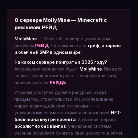
О сервере MollyMine — Minecraft с
режимом РЕЙД
MollyMine
— Minecraft-сервер с уникальным
режимом
РЕЙД
. По геймплею это
гриф, анархия
и обычный SMP в одном мире
.
На каком сервере поиграть в 2026 году?
Актуальным вариантом будет
MollyMine
. Пока все
спорят, какой режим лучше — анархия или гриф, —
начни играть на
РЕЙДЕ
.
Игрокам доступна добыча ресурсов, крафт
предметов, строительство баз, исследование
мира и взаимодействие с игроками — с
уникальными возможностями и реализацией
NFT-
блокчейна внутри проекта
. А главное, сервер
абсолютно без вайпов
: уникальная система
сезонов позволяет сжигать свои ценности в обмен