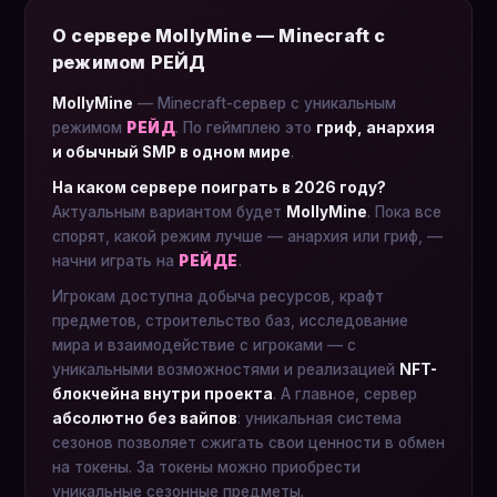
О сервере MollyMine — Minecraft с
режимом РЕЙД
MollyMine
— Minecraft-сервер с уникальным
режимом
РЕЙД
. По геймплею это
гриф, анархия
и обычный SMP в одном мире
.
На каком сервере поиграть в 2026 году?
Актуальным вариантом будет
MollyMine
. Пока все
спорят, какой режим лучше — анархия или гриф, —
начни играть на
РЕЙДЕ
.
Игрокам доступна добыча ресурсов, крафт
предметов, строительство баз, исследование
мира и взаимодействие с игроками — с
уникальными возможностями и реализацией
NFT-
блокчейна внутри проекта
. А главное, сервер
абсолютно без вайпов
: уникальная система
сезонов позволяет сжигать свои ценности в обмен
на токены. За токены можно приобрести
уникальные сезонные предметы.