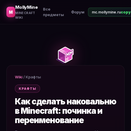
Рецепт наковальни из железа. Как чинить инструменты
MollyMine
Все
M
Форум
mc.mollymine.ru
MINECRAFT
предметы
WIKI
Wiki
/
Крафты
КРАФТЫ
Как сделать наковальню
в Minecraft: починка и
переименование