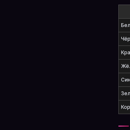
Бе
Чё
Кр
Жё
Си
Зе
Ко