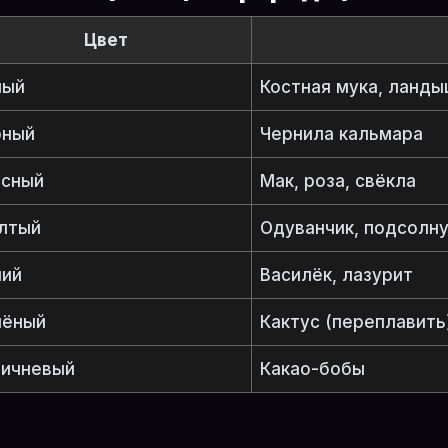
Цвет
лый
Костная мука, ланд
рный
Чернила кальмара
асный
Мак, роза, свёкла
лтый
Одуванчик, подсолн
ний
Василёк, лазурит
лёный
Кактус (переплавить
ричневый
Какао-бобы