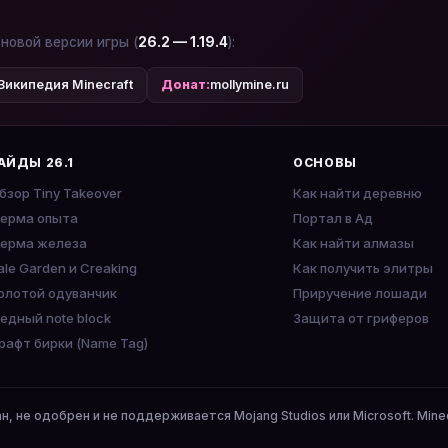
 новой версии игры (
26.2 — 1.19.4
):
Википедия Minecraft
Донат:
mollymine.ru
АЙДЫ 26.1
ОСНОВЫ
бзор Tiny Takeover
Как найти деревню
ерма опыта
Портал в Ад
ерма железа
Как найти алмазы
ale Garden и Creaking
Как получить элитры
олотой одуванчик
Приручение лошади
едный note block
Защита от гриферов
рафт бирки (Name Tag)
ан, не одобрен и не поддерживается Mojang Studios или Microsoft. Mine