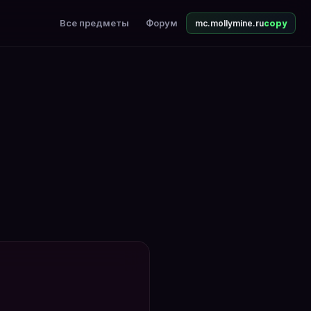
Все предметы
Форум
mc.mollymine.ru