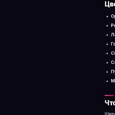
Цв
О
Р
Л
Г
С
С
П
М
Чт
Шерс