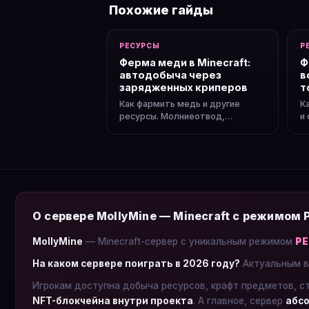
Похожие гайды
РЕСУРСЫ
Р
Ферма меди в Minecraft:
Ф
автодобыча через
в
зарядженных криперов
т
Как фармить медь и другие
К
ресурсы. Молниеотвод,
и
заряженные криперы, головы
Б
мобов.
с
О сервере MollyMine — Minecraft с режимом
MollyMine
— Minecraft-сервер с уникальным режимом
Р
На каком сервере поиграть в 2026 году?
Актуальным в
Игрокам доступна добыча ресурсов, крафт предметов, с
NFT-блокчейна внутри проекта
. А главное, сервер
абсо