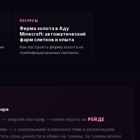
РЕСУРСЫ
Ферма золота в Аду
Minecraft: автоматический
фарм слитков и опыта
ки
Как построить ферму золота на
зомбифицированных пиглинах.
Порталы, спавн, сбор золота и
опыта.
мире
.
е — анархия или гриф, — начни играть на
РЕЙДЕ
.
ками — с уникальными возможностями и реализацией
гать свои ценности в обмен на токены. За токены можно