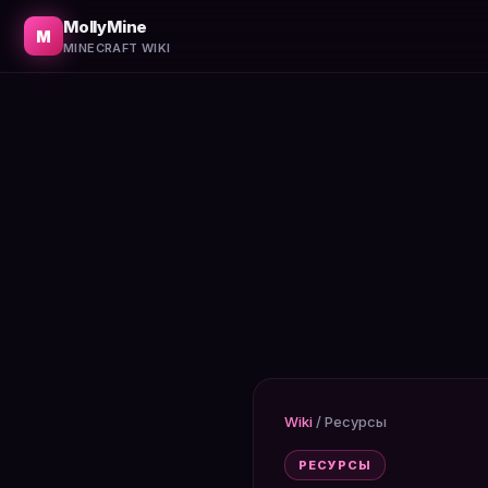
Откуда брать каждый из 16 красителей. Цветы, смешив
MollyMine
M
MINECRAFT WIKI
Wiki
/
Ресурсы
РЕСУРСЫ