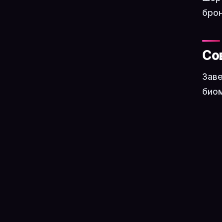
брон
Со
Заве
биом