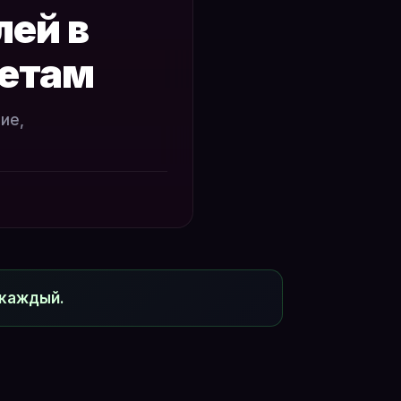
лей в
ветам
ие,
 каждый.