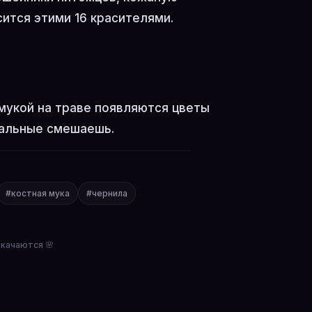
сится этими 16 красителями.
мукой на траве появляются цветы
тальные смешаешь.
#костная мука
#чернила
окачаются 🌸