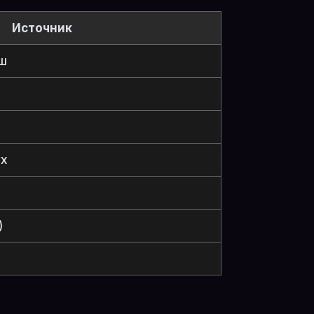
Источник
ыш
ух
)