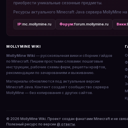
приобрести уникальные сезонные предметы.
Ресурсы актуального Minecraft Java сервера MollyMine на
IP:
mc.mollymine.ru
Форум:
forum.mollymine.ru
Вики:
MOLLYMINE WIKI
Г
О
MollyMine Wiki
— русскоязычная вики и сборник гайдов
по Minecraft. Пишем простыми словами: пошаговые
Ф
инструкции, рабочие схемы ферм, рецепты крафтов,
Ф
рекомендации по зачарованиям и выживанию.
P
Материалы обновляются под актуальные версии
З
Minecraft Java. Контент создаёт сообщество сервера
М
MollyMine — без копирования с других сайтов.
К
© 2026 MollyMine Wiki. Проект создан фанатами Minecraft и не связ
Полезный ресурс по версии
@ ответы
.