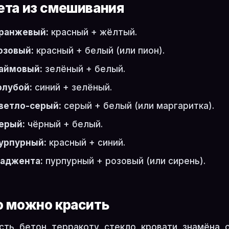
ета из смешивания
ранжевый:
красный + жёлтый.
озовый:
красный + белый (или пион).
аймовый:
зелёный + белый.
олубой:
синий + зелёный.
ветло-серый:
серый + белый (или маргаритка).
ерый:
чёрный + белый.
урпурный:
красный + синий.
аджента:
пурпурный + розовый (или сирень).
о можно красить
ть, бетон, терракоту, стекло, кровати, знамёна,