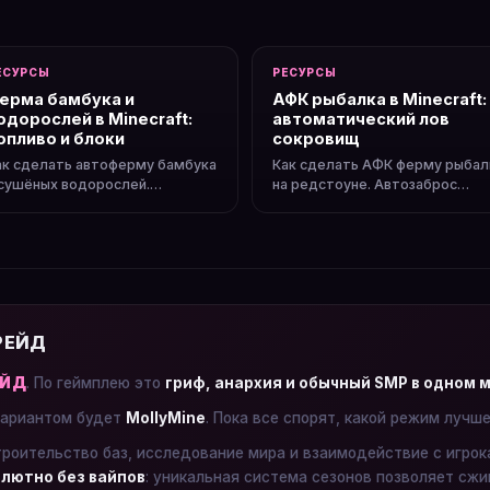
ЕСУРСЫ
РЕСУРСЫ
ерма бамбука и
АФК рыбалка в Minecraft:
одорослей в Minecraft:
автоматический лов
опливо и блоки
сокровищ
ак сделать автоферму бамбука
Как сделать АФК ферму рыбал
 сушёных водорослей.
на редстоуне. Автозаброс
есконечное топливо и
удочки, сбор лута без участия.
троительные блоки.
 РЕЙД
ЕЙД
. По геймплею это
гриф, анархия и обычный SMP в одном 
ариантом будет
MollyMine
. Пока все спорят, какой режим лучш
троительство баз, исследование мира и взаимодействие с игро
лютно без вайпов
: уникальная система сезонов позволяет сжи