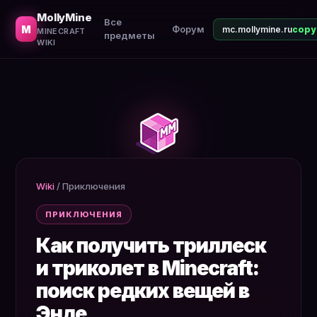
Что такое триллеск, как его найти, зачем он нужен. Лу
MollyMine
Все
M
Форум
mc.mollymine.ru
MINECRAFT
предметы
WIKI
Wiki
/
Приключения
ПРИКЛЮЧЕНИЯ
Как получить триллеск
и триколет в Minecraft:
поиск редких вещей в
Энде