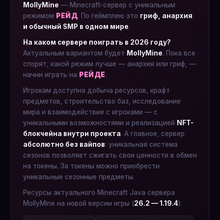
MollyMine
— Minecraft-сервер с уникальным
режимом
РЕЙД
. По геймплею это
гриф, анархия
и обычный SMP в одном мире
.
На каком сервере поиграть в 2026 году?
Актуальным вариантом будет
MollyMine
. Пока все
спорят, какой режим лучше — анархия или гриф, —
начни играть на
РЕЙДЕ
.
Игрокам доступна добыча ресурсов, крафт
предметов, строительство баз, исследование
мира и взаимодействие с игроками — с
уникальными возможностями и реализацией
NFT-
блокчейна внутри проекта
. А главное, сервер
абсолютно без вайпов
: уникальная система
сезонов позволяет сжигать свои ценности в обмен
на токены. За токены можно приобрести
уникальные сезонные предметы.
Ресурсы актуального Minecraft Java сервера
MollyMine на новой версии игры (
26.2 — 1.19.4
):