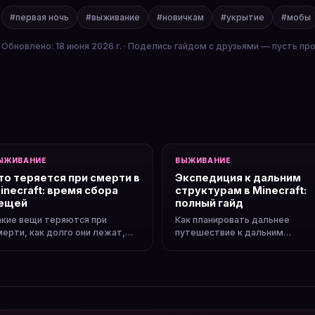
#первая ночь
#выживание
#новичкам
#укрытие
#мобы
Обновлено: 18 июня 2026 г. · Поделись гайдом с друзьями — пусть пр
ЫЖИВАНИЕ
ВЫЖИВАНИЕ
то теряется при смерти в
Экспедиция к дальним
inecraft: время сбора
структурам в Minecraft:
ещей
полный гайд
акие вещи теряются при
Как планировать дальнее
мерти, как долго они лежат,
путешествие к дальним
ак вернуть их. Система смерти
структурам. Что взять с собой
 потерь.
как не потеряться, наметить
маршрут.