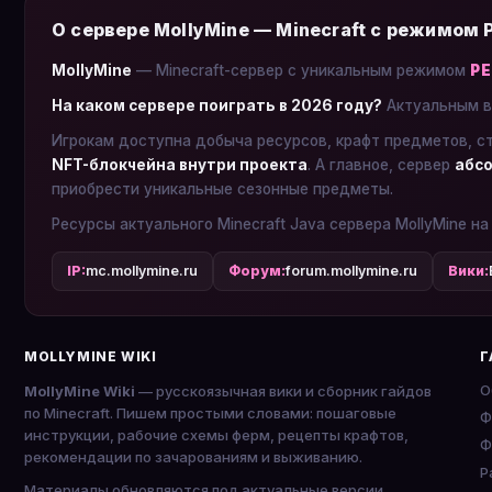
О сервере MollyMine — Minecraft с режимом
MollyMine
— Minecraft-сервер с уникальным режимом
Р
На каком сервере поиграть в 2026 году?
Актуальным в
Игрокам доступна добыча ресурсов, крафт предметов, с
NFT-блокчейна внутри проекта
. А главное, сервер
абсо
приобрести уникальные сезонные предметы.
Ресурсы актуального Minecraft Java сервера MollyMine на
IP:
mc.mollymine.ru
Форум:
forum.mollymine.ru
Вики:
MOLLYMINE WIKI
Г
О
MollyMine Wiki
— русскоязычная вики и сборник гайдов
по Minecraft. Пишем простыми словами: пошаговые
Ф
инструкции, рабочие схемы ферм, рецепты крафтов,
Ф
рекомендации по зачарованиям и выживанию.
P
Материалы обновляются под актуальные версии