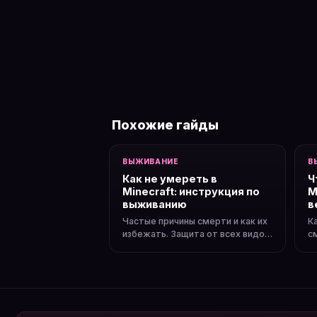
Похожие гайды
ВЫЖИВАНИЕ
В
Как не умереть в
Ч
Minecraft: инструкция по
M
выживанию
в
Частые причины смерти и как их
К
избежать. Защита от всех видов
с
урона: огня, лавы, падения,
к
мобов.
и