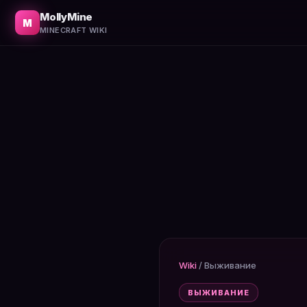
Что успеть сделать в первый день: добыть дерево, сде
MollyMine
M
MINECRAFT WIKI
Wiki
/
Выживание
ВЫЖИВАНИЕ