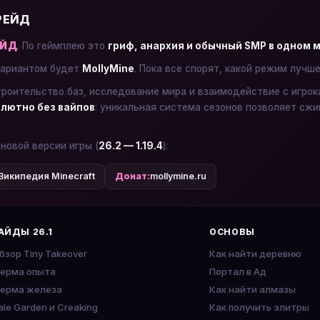
 РЕЙД
ЕЙД
. По геймплею это
гриф, анархия и обычный SMP в одном 
ариантом будет
MollyMine
. Пока все спорят, какой режим лучш
троительство баз, исследование мира и взаимодействие с игро
лютно без вайпов
: уникальная система сезонов позволяет сжи
 новой версии игры (
26.2 — 1.19.4
):
Википедия Minecraft
Донат:
mollymine.ru
АЙДЫ 26.1
ОСНОВЫ
бзор Tiny Takeover
Как найти деревню
ерма опыта
Портал в Ад
ерма железа
Как найти алмазы
ale Garden и Creaking
Как получить элитры