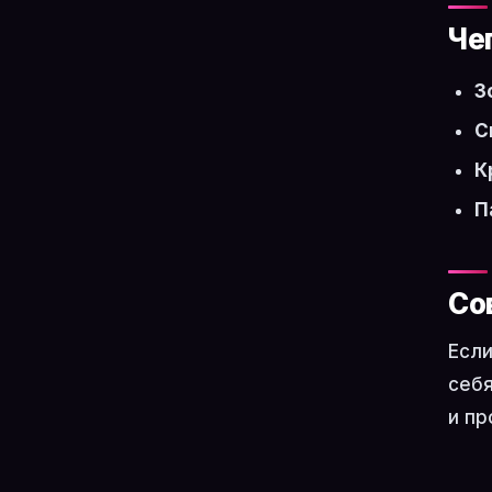
Че
З
С
К
П
Со
Если
себя
и пр