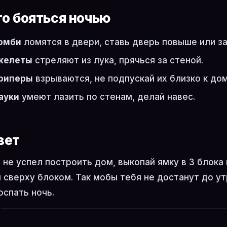
го бояться ночью
омби
ломятся в двери, ставь дверь повыше или з
келеты
стреляют из лука, прячься за стеной.
риперы
взрываются, не подпускай их близко к дом
ауки
умеют лазить по стенам, делай навес.
вет
 не успел построить дом, выкопай ямку в 3 блока 
 сверху блоком. Так мобы тебя не достанут до ут
оспать ночь.