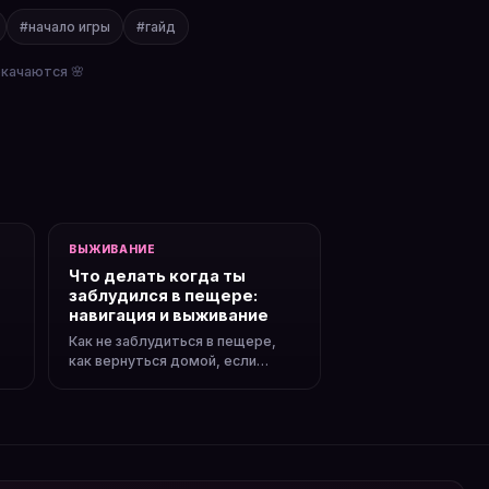
#начало игры
#гайд
окачаются 🌸
ВЫЖИВАНИЕ
Что делать когда ты
заблудился в пещере:
навигация и выживание
Как не заблудиться в пещере,
как вернуться домой, если
,
потерялся. Маркеры пути,
факелы, координаты и советы.