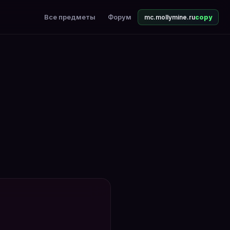
ть ночью от мобов.
Все предметы
Форум
mc.mollymine.ru