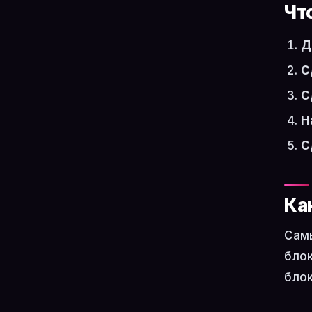
Чт
Д
С
С
Н
С
Ка
Самы
блок
блок