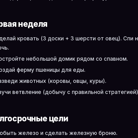
рвая неделя
делай кровать (3 доски + 3 шерсти от овец). Спи 
очь.
остройте небольшой домик рядом со спавном.
оздай ферму пшеницы для еды.
азведи животных (коровы, овцы, куры).
зучи ветвление (добычу с правильной стратегией)
лгосрочные цели
обыть железо и сделать железную броню.