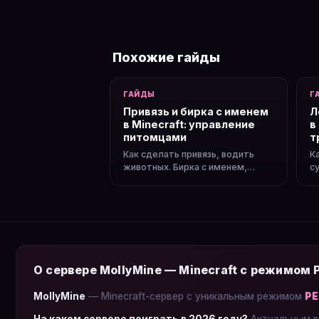
Похожие гайды
ГАЙДЫ
Г
Привязь и бирка с именем
Л
в Minecraft: управление
в
питомцами
т
Как сделать привязь, водить
К
животных. Бирка с именем,
с
защита моба от исчезновения,
г
секреты.
с
О сервере MollyMine — Minecraft с режимом
MollyMine
— Minecraft-сервер с уникальным режимом
Р