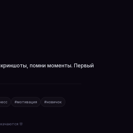
 скриншоты, помни моменты. Первый
ресс
#мотивация
#новичок
окачаются 🌸