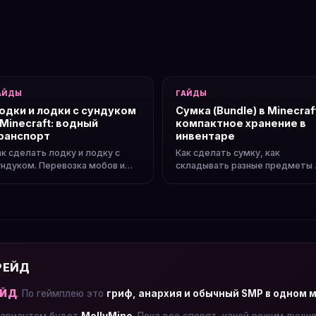
АЙДЫ
ГАЙДЫ
одки и лодки с сундуком
Сумка (Bundle) в Minecraf
 Minecraft: водный
компактное хранение в
ранспорт
инвентаре
ак сделать лодку и лодку с
Как сделать сумку, как
ундуком. Перевозка мобов и
складывать разные предметы 
рузов, ледяные дороги,
один слот. Экономия места в
корость.
инвентаре.
 РЕЙД
ЕЙД
. По геймплею это
гриф, анархия и обычный SMP в одном 