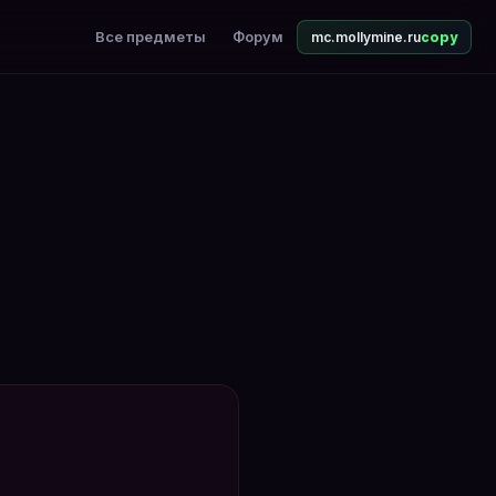
Все предметы
Форум
mc.mollymine.ru