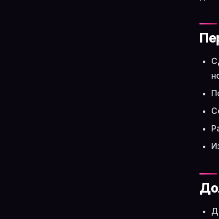
Пе
С
н
П
С
Р
И
До
Д