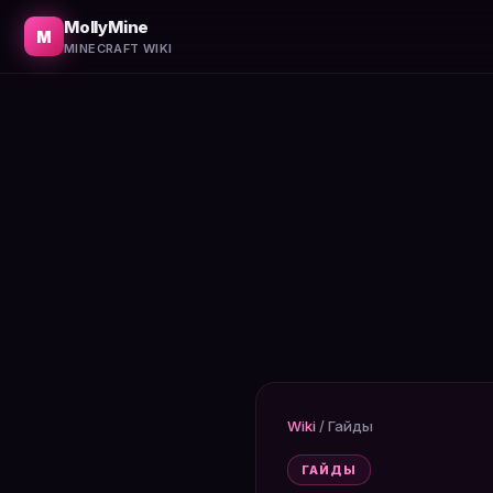
Как начать новую игру на новом мире. Советы для нови
MollyMine
M
MINECRAFT WIKI
Wiki
/
Гайды
ГАЙДЫ