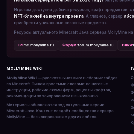
На каком сервере поиграть в 2026 году?
Актуальным в
Игрокам доступна добыча ресурсов, крафт предметов, с
NFT-блокчейна внутри проекта
. А главное, сервер
абсо
приобрести уникальные сезонные предметы.
Ресурсы актуального Minecraft Java сервера MollyMine на
IP:
mc.mollymine.ru
Форум:
forum.mollymine.ru
Вики:
MOLLYMINE WIKI
Г
О
MollyMine Wiki
— русскоязычная вики и сборник гайдов
по Minecraft. Пишем простыми словами: пошаговые
Ф
инструкции, рабочие схемы ферм, рецепты крафтов,
Ф
рекомендации по зачарованиям и выживанию.
P
Материалы обновляются под актуальные версии
З
Minecraft Java. Контент создаёт сообщество сервера
М
MollyMine — без копирования с других сайтов.
К