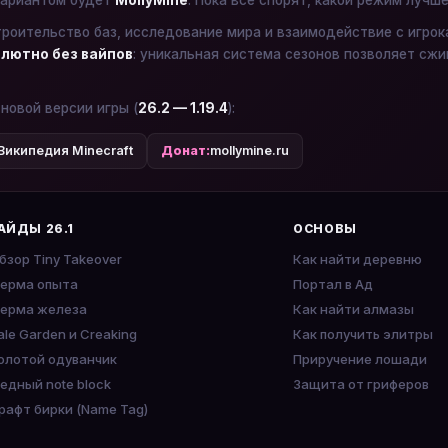
ариантом будет
MollyMine
. Пока все спорят, какой режим лучш
троительство баз, исследование мира и взаимодействие с игро
лютно без вайпов
: уникальная система сезонов позволяет сжи
 новой версии игры (
26.2 — 1.19.4
):
Википедия Minecraft
Донат:
mollymine.ru
АЙДЫ 26.1
ОСНОВЫ
бзор Tiny Takeover
Как найти деревню
ерма опыта
Портал в Ад
ерма железа
Как найти алмазы
ale Garden и Creaking
Как получить элитры
олотой одуванчик
Приручение лошади
едный note block
Защита от гриферов
рафт бирки (Name Tag)