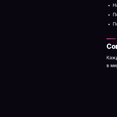
Н
П
П
Со
Кажд
в ми