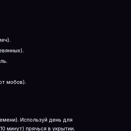
еч).
евянных).
ль.
от мобов).
емени). Используй день для
10 минут) прячься в укрытии.