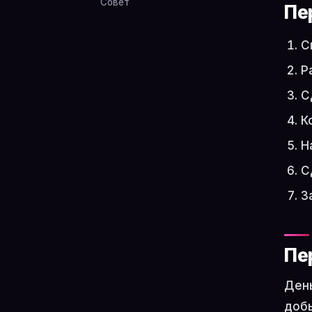
Совет
Пе
С
Р
С
К
Н
С
З
Пе
День
добы