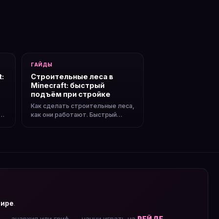
ГАЙДЫ
t:
Строительные леса в
Minecraft: быстрый
подъём при стройке
Как сделать строительные леса,
в
как они работают. Быстрый
подъём, спуск, разборка.
мире
.