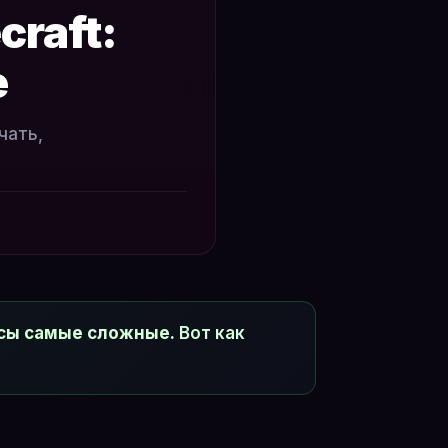
craft:
е
чать,
асы самые сложные.
Вот как