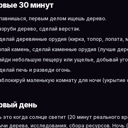
рвые 30 минут
павнишься, первым делом ищешь дерево.
азруби дерево, сделай верстак.
делай деревянные орудия (кирка, топор, лопата, м
опай камень, сделай каменные орудия (лучше дер
айди небольшую пещеру или ущелье, добывай уго
делай печь и разведи огонь.
аблокируй маленькую комнату для ночи (укрытие 
рвый день
 это когда солнце светит (20 минут реального вр
чи дерева, исследования, сбора ресурсов. Ночь (