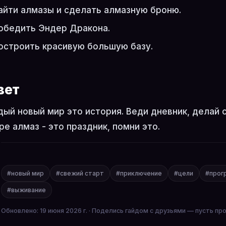
айти алмазы и сделать алмазную броню.
обедить Эндер Дракона.
остроить красивую большую базу.
вет
ый новый мир это история. Веди дневник, делай
ре алмаз - это праздник, помни это.
#новый мир
#свежий старт
#приключение
#цели
#прог
#выживание
Обновлено: 19 июня 2026 г. · Поделись гайдом с друзьями — пусть пр