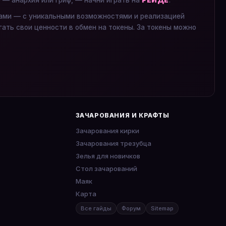
е — анархия или гриф, — начни играть на
РЕЙДЕ
.
ками — с уникальными возможностями и реализацией
гать свои ценности в обмен на токены. За токены можно
ЗАЧАРОВАНИЯ И КРАФТЫ
Зачарования кирки
Зачарования трезубца
Зелья для новичков
Стол зачарований
Маяк
Карта
Все гайды
Форум
Sitemap