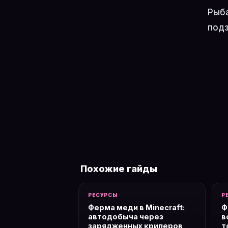
Рыба
подз
Похожие гайды
РЕСУРСЫ
Р
Ферма меди в Minecraft:
Ф
автодобыча через
в
зарядженных криперов
т