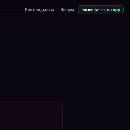
Все предметы
Форум
mc.mollymine.ru