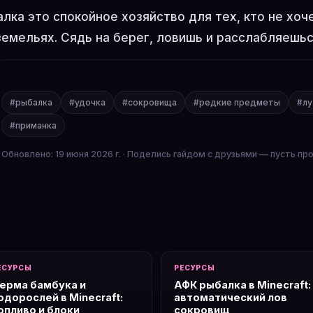
лка это спокойное хозяйство для тех, кто не хоч
емельях. Сядь на берег, ловишь и расслабляешьс
#рыбалка
#удочка
#сокровища
#редкие предметы
#лу
#приманка
Обновлено: 19 июня 2026 г. · Поделись гайдом с друзьями — пусть пр
ЕСУРСЫ
РЕСУРСЫ
ерма бамбука и
АФК рыбалка в Minecraft:
одорослей в Minecraft:
автоматический лов
опливо и блоки
сокровищ