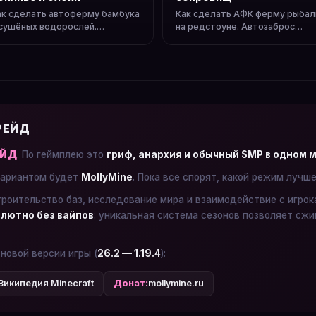
ак сделать автоферму бамбука
Как сделать АФК ферму рыбал
 сушёных водорослей.
на редстоуне. Автозаброс
есконечное топливо и
удочки, сбор лута без участия.
троительные блоки.
 РЕЙД
ЕЙД
. По геймплею это
гриф, анархия и обычный SMP в одном 
ариантом будет
MollyMine
. Пока все спорят, какой режим лучш
троительство баз, исследование мира и взаимодействие с игро
лютно без вайпов
: уникальная система сезонов позволяет сжи
 новой версии игры (
26.2 — 1.19.4
):
Википедия Minecraft
Донат:
mollymine.ru