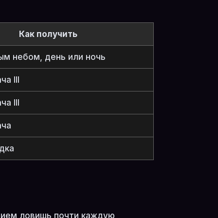
Как получить
м небом, день или ночь
а III
а III
ача
дка
анием ловишь почти каждую