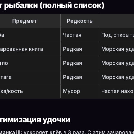
т рыбалки (полный список)
Предмет
Редкость
ба
Частая
Под открыты
арованная книга
Редкая
Морская удач
дло
Редкая
Морская удач
тага
Редкая
Морская уд
ка/кость
Мусор
Частая нахо
тимизация удочки
анка III:
ускоряет клёв в 3 раза. С этим зачаров