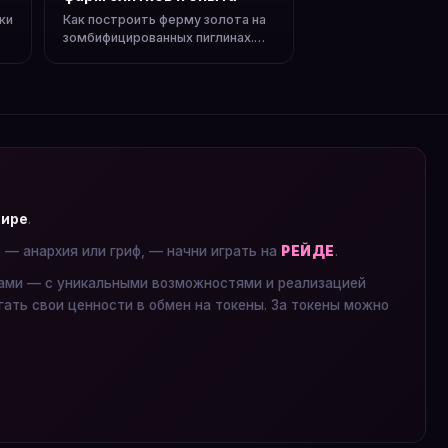
ки
Как построить ферму золота на
зомбифицированных пиглинах.
Порталы, спавн, сбор золота и
опыта.
мире
.
е — анархия или гриф, — начни играть на
РЕЙДЕ
.
ками — с уникальными возможностями и реализацией
гать свои ценности в обмен на токены. За токены можно