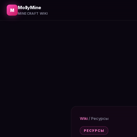
Что можно ловить на удочку кроме рыбы. Редкие предм
MollyMine
M
MINECRAFT WIKI
Wiki
/
Ресурсы
РЕСУРСЫ