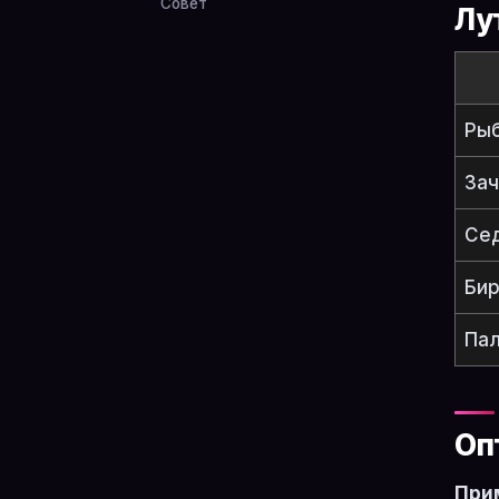
Совет
Лу
Ры
Зач
Се
Бир
Пал
Оп
Прим