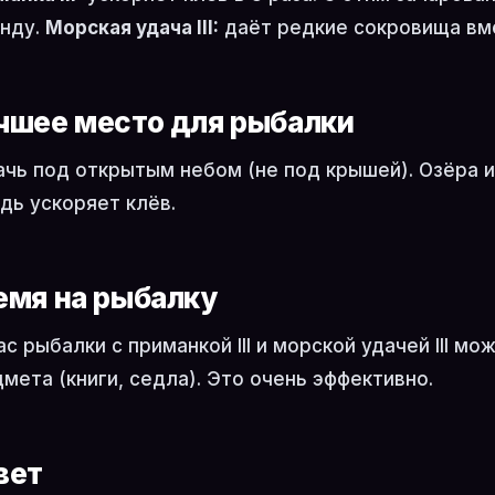
унду.
Морская удача III:
даёт редкие сокровища вм
чшее место для рыбалки
чь под открытым небом (не под крышей). Озёра и
ь ускоряет клёв.
емя на рыбалку
ас рыбалки с приманкой III и морской удачей III м
мета (книги, седла). Это очень эффективно.
вет