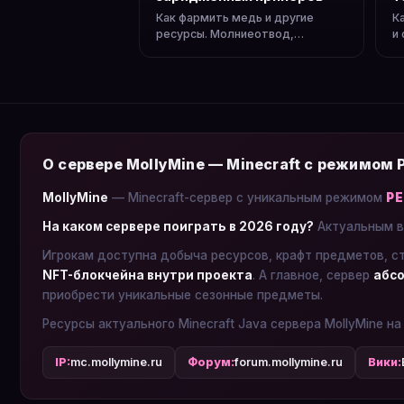
Как фармить медь и другие
К
ресурсы. Молниеотвод,
и
заряженные криперы, головы
Б
мобов.
с
О сервере MollyMine — Minecraft с режимом
MollyMine
— Minecraft-сервер с уникальным режимом
Р
На каком сервере поиграть в 2026 году?
Актуальным в
Игрокам доступна добыча ресурсов, крафт предметов, с
NFT-блокчейна внутри проекта
. А главное, сервер
абсо
приобрести уникальные сезонные предметы.
Ресурсы актуального Minecraft Java сервера MollyMine на
IP:
mc.mollymine.ru
Форум:
forum.mollymine.ru
Вики: