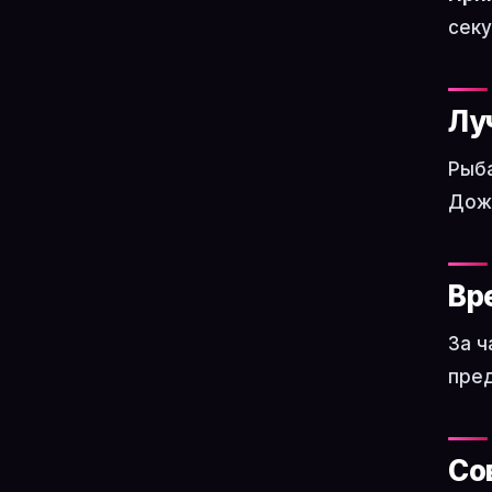
сек
Лу
Рыба
Дожд
Вр
За ч
пред
Со