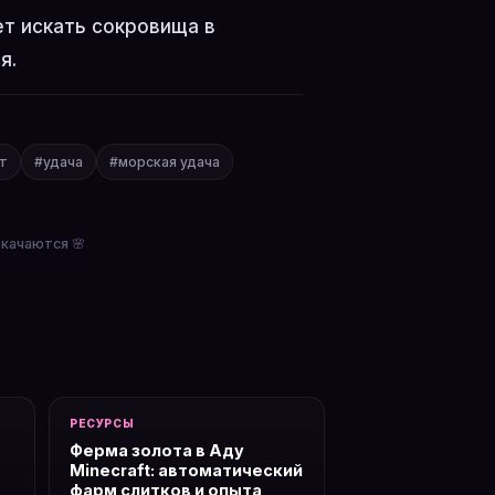
ет искать сокровища в
я.
т
#удача
#морская удача
окачаются 🌸
РЕСУРСЫ
Ферма золота в Аду
Minecraft: автоматический
фарм слитков и опыта