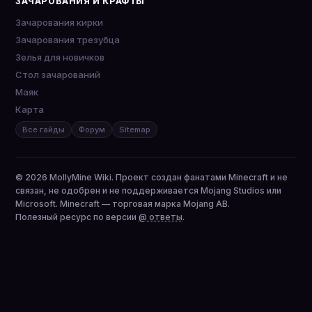
ЗАЧАРОВАНИЯ И КРАФТЫ
Зачарования кирки
Зачарования трезубца
Зелья для новичков
Стол зачарований
Маяк
Карта
Все гайды
Форум
Sitemap
© 2026 MollyMine Wiki. Проект создан фанатами Minecraft и не
связан, не одобрен и не поддерживается Mojang Studios или
Microsoft. Minecraft — торговая марка Mojang AB.
Полезный ресурс по версии
@ ответы
.