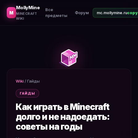
Как избежать скуки в игре. Что делать когда прошёл в
MollyMine
Все
M
Форум
mc.mollymine.ru
MINECRAFT
предметы
WIKI
Wiki
/
Гайды
ГАЙДЫ
Как играть в Minecraft
долго и не надоедать:
советы на годы