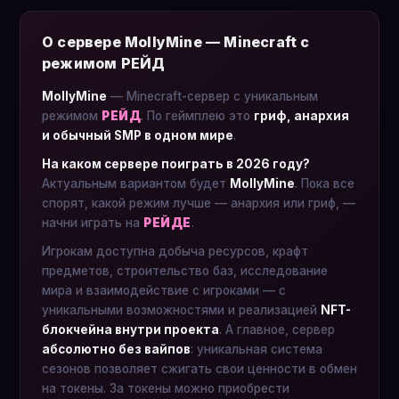
О сервере MollyMine — Minecraft с
режимом РЕЙД
MollyMine
— Minecraft-сервер с уникальным
режимом
РЕЙД
. По геймплею это
гриф, анархия
и обычный SMP в одном мире
.
На каком сервере поиграть в 2026 году?
Актуальным вариантом будет
MollyMine
. Пока все
спорят, какой режим лучше — анархия или гриф, —
начни играть на
РЕЙДЕ
.
Игрокам доступна добыча ресурсов, крафт
предметов, строительство баз, исследование
мира и взаимодействие с игроками — с
уникальными возможностями и реализацией
NFT-
блокчейна внутри проекта
. А главное, сервер
абсолютно без вайпов
: уникальная система
сезонов позволяет сжигать свои ценности в обмен
на токены. За токены можно приобрести