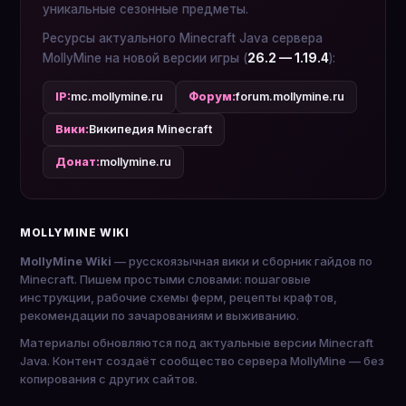
уникальные сезонные предметы.
Ресурсы актуального Minecraft Java сервера
MollyMine на новой версии игры (
26.2 — 1.19.4
):
IP:
mc.mollymine.ru
Форум:
forum.mollymine.ru
Вики:
Википедия Minecraft
Донат:
mollymine.ru
MOLLYMINE WIKI
MollyMine Wiki
— русскоязычная вики и сборник гайдов по
Minecraft. Пишем простыми словами: пошаговые
инструкции, рабочие схемы ферм, рецепты крафтов,
рекомендации по зачарованиям и выживанию.
Материалы обновляются под актуальные версии Minecraft
Java. Контент создаёт сообщество сервера MollyMine — без
копирования с других сайтов.