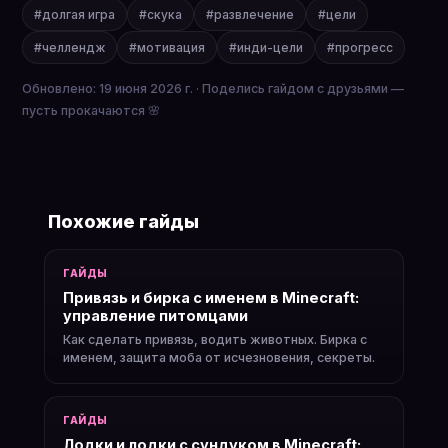
#долгая игра
#скука
#развлечение
#цели
#челлендж
#мотивация
#инди-цели
#прогресс
Обновлено: 19 июня 2026 г. · Поделись гайдом с друзьями —
пусть прокачаются 🌸
Похожие гайды
ГАЙДЫ
Привязь и бирка с именем в Minecraft:
управление питомцами
Как сделать привязь, водить животных. Бирка с
именем, защита моба от исчезновения, секреты.
ГАЙДЫ
Лодки и лодки с сундуком в Minecraft: