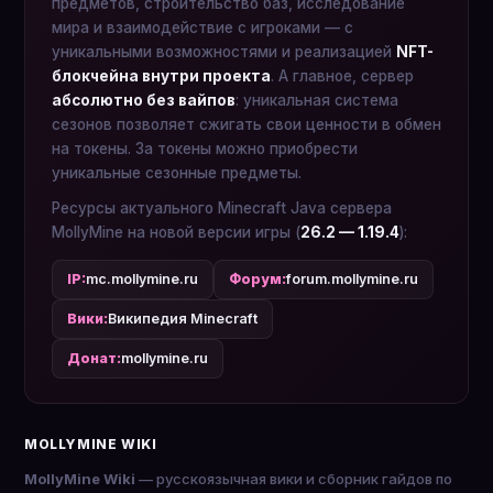
предметов, строительство баз, исследование
мира и взаимодействие с игроками — с
уникальными возможностями и реализацией
NFT-
блокчейна внутри проекта
. А главное, сервер
абсолютно без вайпов
: уникальная система
сезонов позволяет сжигать свои ценности в обмен
на токены. За токены можно приобрести
уникальные сезонные предметы.
Ресурсы актуального Minecraft Java сервера
MollyMine на новой версии игры (
26.2 — 1.19.4
):
IP:
mc.mollymine.ru
Форум:
forum.mollymine.ru
Вики:
Википедия Minecraft
Донат:
mollymine.ru
MOLLYMINE WIKI
MollyMine Wiki
— русскоязычная вики и сборник гайдов по