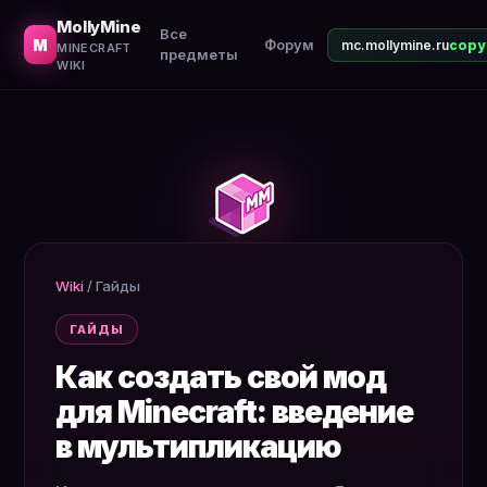
Как начать создавать моды. Языки программирования,
MollyMine
Все
M
Форум
mc.mollymine.ru
MINECRAFT
предметы
WIKI
Wiki
/
Гайды
ГАЙДЫ
Как создать свой мод
для Minecraft: введение
в мультипликацию