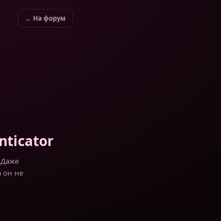
← На форум
ticator
 Даже
а он не