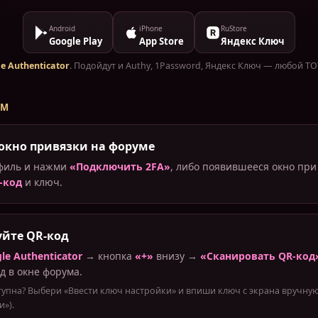
Android
iPhone
RuStore
Google Play
App Store
Яндекс Ключ
e Authenticator
. Подойдут и Authy, 1Password, Яндекс Ключ — любой T
АМ
окно привязки на форуме
офиль и нажми
«Подключить 2FA»
, либо появившееся окно при
-код
и ключ.
йте QR-код
le Authenticator
→ кнопка
«+»
внизу →
«Сканировать QR-код
д в окне форума.
упна? Выбери «Ввести ключ настройки» и впиши ключ с экрана вручную
»).