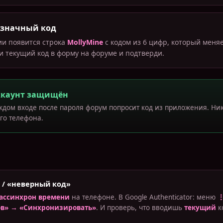
-значный код
и появится строка
MollyMine
с кодом из 6 цифр, который меня
ди текущий код в форму на форуме и подтверди.
ккаунт защищён
ждом входе после пароля форум попросит код из приложения. Ник
его телефона.
 / «неверный код»
ассинхрон времени
на телефоне. В Google Authenticator: меню
⋮
ов» → «Синхронизировать»
. И проверь, что вводишь
текущий
к