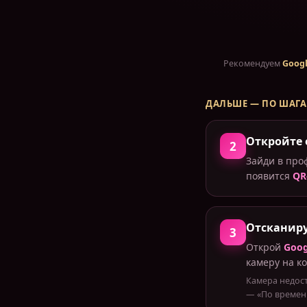
Рекомендуем
Googl
ДАЛЬШЕ — ПО ШАГ
Откройте 
2
Зайди в пр
появится
QR
Отсканиру
3
Открой
Goog
камеру на ко
Камера недост
— «По времени