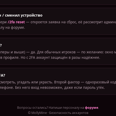
 / сменил устройство
бери
/2fa reset
— откроется заявка на сброс, её рассмотрит адми
алу на форуме.
?
лперы и выше) — да. Для обычных игроков — по желанию: окно 
в профиле. Но с 2FA аккаунт защищён в разы надёжнее.
FA?
мотреть, угадать или украсть. Второй фактор — одноразовый код
елефоне. Без него вход невозможен, даже если пароль утёк.
Вопросы остались? Напиши персоналу на
форуме
.
© MollyMine · Безопасность аккаунтов