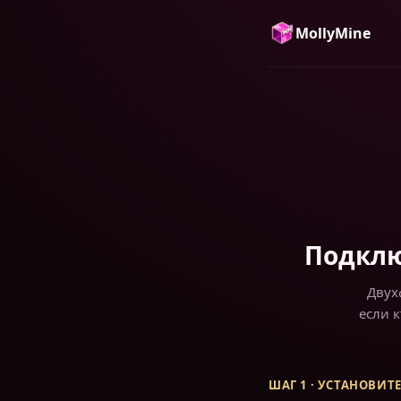
MollyMine
Подклю
Двух
если к
ШАГ 1 · УСТАНОВИ