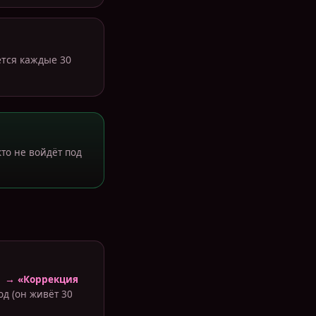
ется каждые 30
то не войдёт под
 → «Коррекция
од (он живёт 30