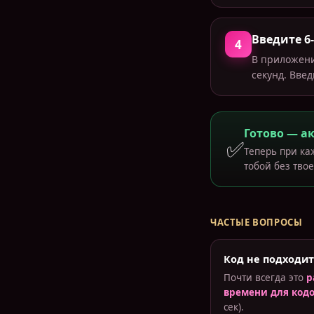
Введите 6
4
В приложени
секунд. Вве
Готово — а
✅
Теперь при ка
тобой без тво
ЧАСТЫЕ ВОПРОСЫ
Код не подходит
Почти всегда это
р
времени для код
сек).